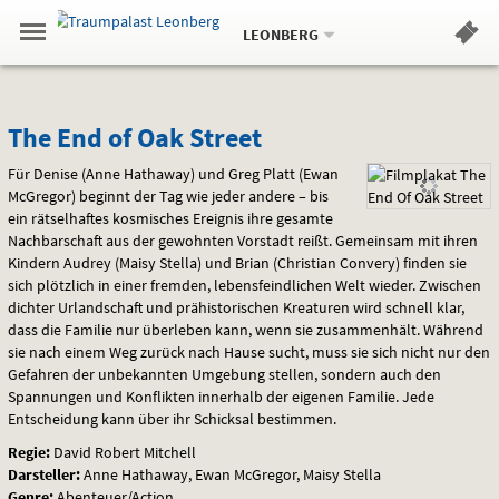
Aktueller
Gehe
Standort:
Weitere
.
zur
LEONBERG
Standorte:
Menü
Startseite:
Navigation
Hinweis
Springe
zum
,
zum
.
Standortauswahl
umschalten
und
direkt
Inhalt
Menü
The
Service
The End of Oak Street
End
Für Denise (Anne Hathaway) und Greg Platt (Ewan
McGregor) beginnt der Tag wie jeder andere – bis
of
ein rätselhaftes kosmisches Ereignis ihre gesamte
Nachbarschaft aus der gewohnten Vorstadt reißt. Gemeinsam mit ihren
Oak
Kindern Audrey (Maisy Stella) und Brian (Christian Convery) finden sie
sich plötzlich in einer fremden, lebensfeindlichen Welt wieder. Zwischen
Street
dichter Urlandschaft und prähistorischen Kreaturen wird schnell klar,
dass die Familie nur überleben kann, wenn sie zusammenhält. Während
sie nach einem Weg zurück nach Hause sucht, muss sie sich nicht nur den
Gefahren der unbekannten Umgebung stellen, sondern auch den
Spannungen und Konflikten innerhalb der eigenen Familie. Jede
Entscheidung kann über ihr Schicksal bestimmen.
Regie:
David Robert Mitchell
Darsteller:
Anne Hathaway, Ewan McGregor, Maisy Stella
Genre:
Abenteuer/Action