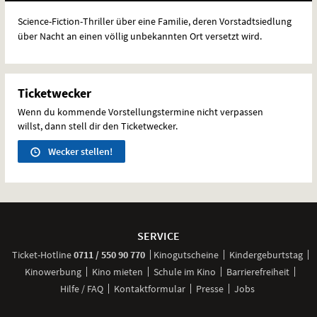
Science-Fiction-Thriller über eine Familie, deren Vorstadtsiedlung
über Nacht an einen völlig unbekannten Ort versetzt wird.
Ticketwecker
Wenn du kommende Vorstellungstermine nicht verpassen
willst, dann stell dir den Ticketwecker.
Wecker stellen!
Weitere
Navigationsmöglichkeiten
SERVICE
anrufen
Ticket-
Hotline
0711 / 550 90 770
Kinogutscheine
Kindergeburtstag
Kinowerbung
Kino mieten
Schule im Kino
Barrierefreiheit
Hilfe / FAQ
Kontaktformular
Presse
Jobs