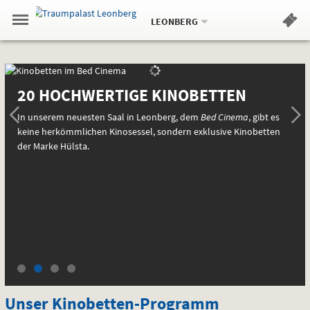
Aktueller
Gehe
Standort:
Weitere
.
zur
LEONBERG
Standorte:
Menü
Startseite:
Navigation
Hinweis
Springe
zum
,
zum
.
Standortauswahl
umschalten
und
direkt
Inhalt
Menü
Aktuell
Aktuell
Service
SLI
BAD
im
20 HOCHWERTIGE KINOBETTEN
CIN
im
Bed
In unserem neuesten Saal in Leonberg, dem
Bed Cinema
, gibt es
Bed
keine herkömmlichen Kinosessel, sondern exklusive Kinobetten
Cinema
der Marke Hülsta.
Cinema
Unser Kinobetten-Programm