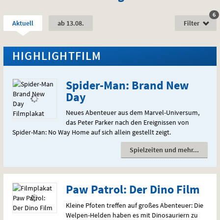
6
F
Zeitraum:
,
.
.
Aktuell
ab 13.08.
Filter
Aktuelle
Auswahl:
Vorstellungen
HIGHLIGHT
FILM
vom
Spider-Man: Brand New
Day
Neues Abenteuer aus dem Marvel-Universum,
das Peter Parker nach den Ereignissen von
Spider-Man: No Way Home auf sich allein gestellt zeigt.
Spielzeiten und mehr
Paw Patrol: Der Dino Film
Kleine Pfoten treffen auf großes Abenteuer: Die
Welpen-Helden haben es mit Dinosauriern zu