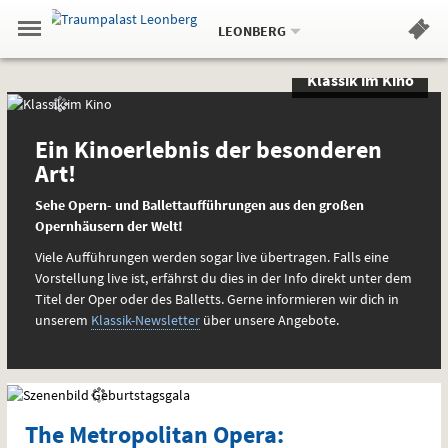
Aktueller
Gehe
Standort:
Weitere
.
zur
LEONBERG
Standorte:
Menü
Startseite:
Navigation
Hinweis
Springe
zum
,
zum
.
Standortauswahl
umschalten
Klassik im Kino
und
direkt
Inhalt
Menü
Sondervorstellungen
Klassik
Service
und
spezielle
im
Ein Kinoerlebnis der besonderen
Interessen
Art!
Kino
Sehe Opern- und Ballettaufführungen aus den großen
Opernhäusern der Welt!
Viele Aufführungen werden sogar live übertragen. Falls eine
Vorstellung live ist, erfährst du dies in der Info direkt unter dem
Titel der Oper oder des Balletts. Gerne informieren wir dich in
unserem
Klassik-Newsletter
über unsere Angebote.
The Metropolitan Opera: