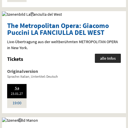
The Metropolitan Opera: Giacomo
Puccini LA FANCIULLA DEL WEST
Live-Übertragung aus der weltberühmten
METROPOLITAN
OPERA
in New York.
Tickets
alle Infos
Originalversion
Sprache: Italian, Untertitel: Deutsch
.,
Sa
20
:
23.01.
27
Uhr
19:00