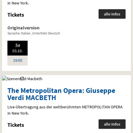
in New York.
Tickets
alle Infos
Originalversion
Sprache: Italian, Untertitel: Deutsch
.,
Sa
2026:
03.10.
Uhr
19:00
The Metropolitan Opera: Giuseppe
Verdi MACBETH
Live-Übertragung aus der weltberühmten
METROPOLITAN
OPERA
in New York.
Tickets
alle Infos