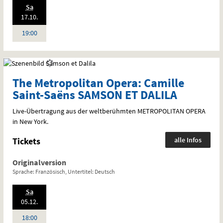
.,
Sa
Standardfassung
2026:
17.10.
Sprache:
Deutsch
Uhr
19:00
The Metropolitan Opera: Camille
Saint-Saëns SAMSON ET DALILA
Live-Übertragung aus der weltberühmten
METROPOLITAN
OPERA
in New York.
Tickets
alle Infos
Originalversion
Sprache: Französisch, Untertitel: Deutsch
.,
Sa
2026:
05.12.
Uhr
18:00