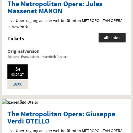
The Metropolitan Opera: Jules
Massenet MANON
Live-Übertragung aus der weltberühmten
METROPOLITAN
OPERA
in New York.
Tickets
alle Infos
Originalversion
Sprache: Französisch, Untertitel: Deutsch
.,
Sa
20
:
03.04.
27
Uhr
18:00
The Metropolitan Opera: Giuseppe
Verdi OTELLO
Live-Übertragung aus der weltberühmten
METROPOLITAN
OPERA