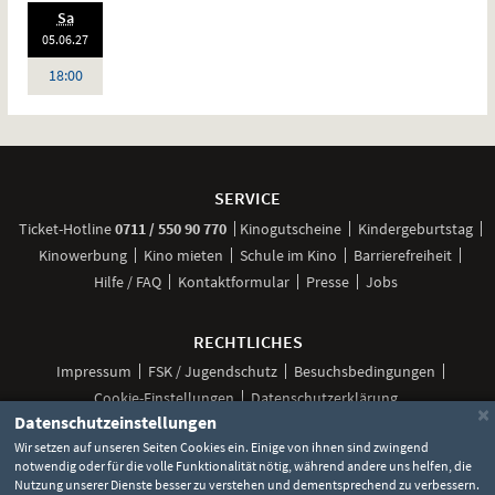
.,
Sa
Standardfassung
20
:
05.06.
27
Sprache:
Deutsch
Uhr
18:00
Weitere
Navigationsmöglichkeiten
SERVICE
anrufen
Ticket-
Hotline
0711 / 550 90 770
Kinogutscheine
Kindergeburtstag
Kinowerbung
Kino mieten
Schule im Kino
Barrierefreiheit
Hilfe / FAQ
Kontaktformular
Presse
Jobs
RECHTLICHES
Impressum
FSK / Jugendschutz
Besuchsbedingungen
Cookie-Einstellungen
Datenschutzerklärung
×
Datenschutzeinstellungen
Wir setzen auf unseren Seiten Cookies ein. Einige von ihnen sind zwingend
notwendig oder für die volle Funktionalität nötig, während andere uns helfen, die
Unsere
Unsere
Unsere
Unser
Unser
Nutzung unserer Dienste besser zu verstehen und dementsprechend zu verbessern.
Social