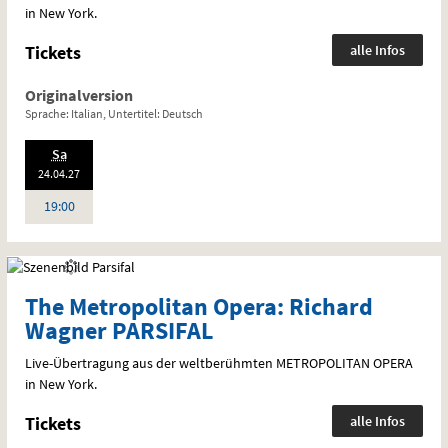
in New York.
Tickets
alle Infos
Originalversion
Sprache: Italian, Untertitel: Deutsch
.,
Sa
20
:
24.04.
27
Uhr
19:00
The Metropolitan Opera: Richard
Wagner PARSIFAL
Live-Übertragung aus der weltberühmten
METROPOLITAN
OPERA
in New York.
Tickets
alle Infos