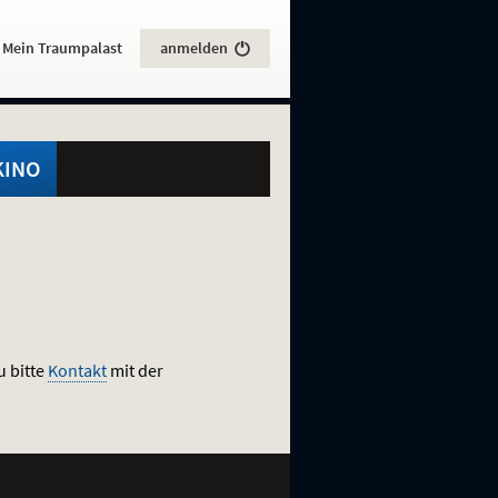
:
Mein Traumpalast
anmelden
KINO
u bitte
Kontakt
mit der