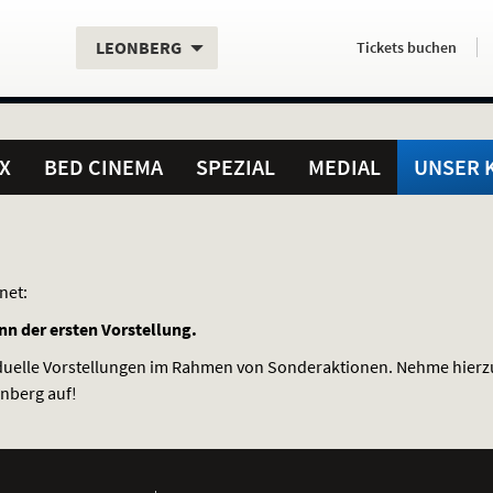
Aktueller
Servicefunktionen
Aktuelles
Hier
.
.
LEONBERG
Tickets
buchen
Standort:
Weitere
Programm:
einfach
Standorte:
online
X
BED CINEMA
SPEZIAL
MEDIAL
UNSER 
net:
nn der ersten Vorstellung.
viduelle Vorstellungen im Rahmen von Sonderaktionen. Nehme hierz
nberg auf!