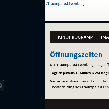
Gehe
zur
Startseite:
Standortauswahl
Navigation
Hinweis
Springe
zum
,
zum
.
und
direkt
Inhalt
Menü
Hauptmenü
Service
KINOPROGRAMM
IMA
Öffnungszeiten
Öffnungszeiten
Der Traumpalast Leonberg hat geöff
Täglich jeweils 15 Minuten vor Begi
Gerne vereinbaren wir mit dir indi
Theaterleitung des Traumpalast Leo
Weitere
Navigationsmöglichkeiten