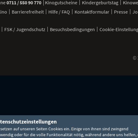
ine
0711 / 550 90 770
Kinogutscheine
Kindergeburtstag
Kinow
Kino
Barrierefreiheit
Hilfe / FAQ
Kontaktformular
Presse
Jo
FSK / Jugendschutz
Besuchsbedingungen
Cookie-Einstellun
©
pp
tenschutzeinstellungen
 setzen auf unseren Seiten Cookies ein. Einige von ihnen sind zwingend
wendig oder für die volle Funktionalität nötig, während andere uns helfen, 