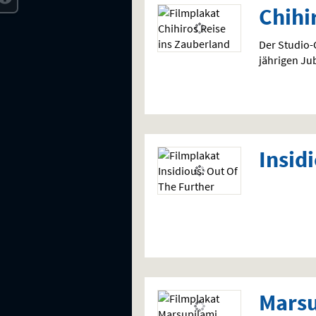
Chihi
Der Studio-G
jährigen Ju
Insid
Marsu