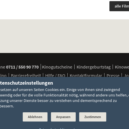
alle Fil
ine
0711 / 550 90 770
Kinogutscheine
Kindergeburtstag
Kinow
Kino
Barrierefreiheit
Hilfe / FAQ
Kontaktformular
Presse
Jo
tenschutzeinstellungen
 setzen auf unseren Seiten Cookies ein. Einige von ihnen sind zwingend
FSK / Jugendschutz
Besuchsbedingungen
Cookie-Einstellun
wendig oder für die volle Funktionalität nötig, während andere uns helfen, 
zung unserer Dienste besser zu verstehen und dementsprechend zu
bessern.
Ablehnen
Anpassen
Zustimmen
©