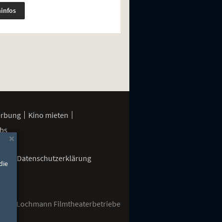
minfos
erbung
Kino mieten
bs
×
gen
Datenschutzerklärung
die
2026 Lochmann Filmtheaterbetriebe