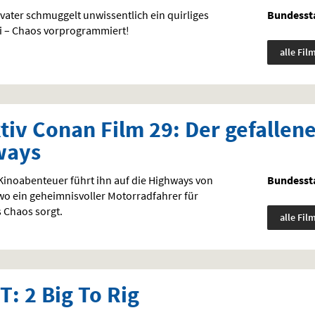
vater schmuggelt unwissentlich ein quirliges
Bundessta
 – Chaos vorprogrammiert!
alle Fil
tiv Conan Film 29: Der gefallene
ways
Kinoabenteuer führt ihn auf die Highways von
Bundessta
o ein geheimnisvoller Motorradfahrer für
s Chaos sorgt.
alle Fil
: 2 Big To Rig