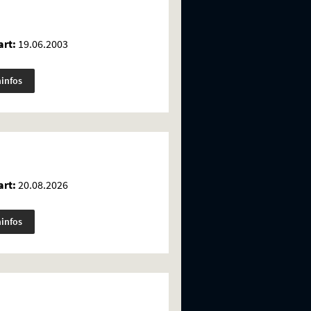
rt:
19.06.2003
minfos
rt:
20.08.2026
minfos