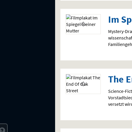
Im Sp
Mystery-Dra
wissenschaft
Familiengeh
The E
Science-Fict
Vorstadtsie
versetzt wir