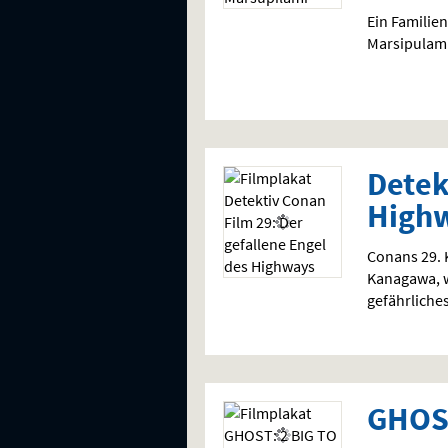
Ein Familien
Marsipulami
Detek
High
Conans 29. 
Kanagawa, w
gefährliche
GHOST