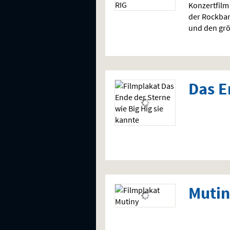
Konzertfilm
der Rockba
und den grö
Das E
Muti