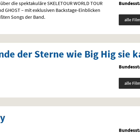
 über die spektakuläre
SKELETOUR
WORLD
TOUR
Bundessta
nd
GHOST
– mit exklusiven Backstage-Einblicken
ßten Songs der Band.
alle Fil
nde der Sterne wie Big Hig sie 
Bundessta
alle Fil
ny
Bundessta