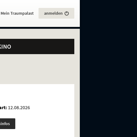
:
Mein Traumpalast
anmelden
KINO
rt:
12.08.2026
minfos