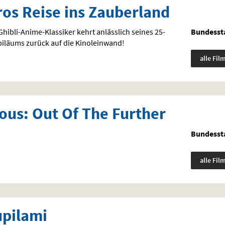
ros Reise ins Zauberland
hibli-Anime-Klassiker kehrt anlässlich seines 25-
Bundessta
biläums zurück auf die Kinoleinwand!
alle Fil
ious: Out Of The Further
Bundessta
alle Fil
pilami