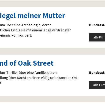
iegel meiner Mutter
ma über eine Archäologin, deren
Bundessta
licher Erfolg sie mit einem lange verdrängten
eimnis konfrontiert.
alle Fil
nd of Oak Street
ion-Thriller über eine Familie, deren
Bundessta
dlung über Nacht an einen völlig unbekannten Ort
d.
alle Fil