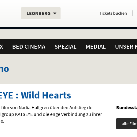
Aktueller
Servicefunktionen
Aktuelles
Hier
.
.
LEONBERG
Tickets
buchen
Standort:
Weitere
Programm:
einfach
Standorte:
online
X
BED CINEMA
SPEZIAL
MEDIAL
UNSER 
no
YE : Wild Hearts
ilm von Nadia Hallgren über den Aufstieg der
Bundessta
rlgroup
KATSEYE
und die enge Verbindung zu ihrer
e.
alle Fil