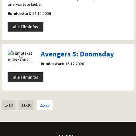
unerwartete Liebe.
Bundesstart:
14.12.2006
alle Filminfos
Avengers 5: Doomsday
Bundesstart:
16.12.2026
alle Filminfos
Weitere
,
,
.
(ausgewählt)
1-10
11-20
21-27
Filme
auswählen:
Weitere
Navigationsmöglichkeiten