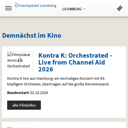
Aktueller
Gehe
Standort:
Weitere
.
zur
LEONBERG
Standorte:
Menü
Startseite:
Navigation
Hinweis
Springe
zum
,
zum
.
Standortauswahl
umschalten
und
direkt
Inhalt
Menü
Demnächst
Service
Demnächst im Kino
im
27
Kino
Kontra K: Orchestrated -
Film(e)
aus
Live from Channel Aid
unserem
2026
Filmarchiv
Kontra K live aus Hamburg: ein einmaliges Konzert mit 65-
köpfigem Orchester, übertragen auf die große Kinoleinwand.
Bundesstart:
02.10.2026
alle Filminfos