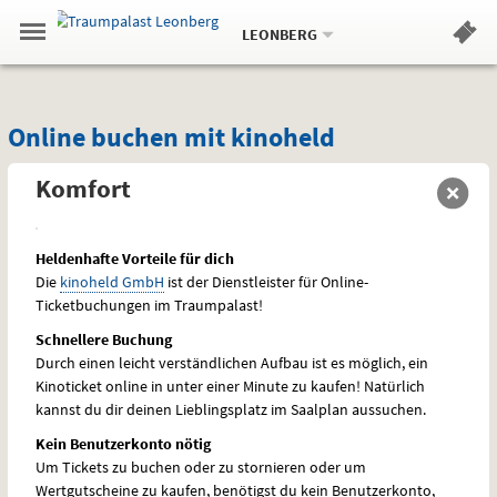
Aktueller
Gehe
Standort:
Weitere
.
zur
LEONBERG
Standorte:
Menü
Startseite:
Navigation
Hinweis
Springe
zum
,
zum
.
Standortauswahl
umschalten
und
direkt
Inhalt
Menü
Online
Service
Online buchen mit kinoheld
buchen
Komfort
mit
kinoheld
Heldenhafte Vorteile für dich
Die
kinoheld GmbH
ist der Dienstleister für Online-
Ticketbuchungen im Traumpalast!
Schnellere Buchung
Durch einen leicht verständlichen Aufbau ist es möglich, ein
Kinoticket online in unter einer Minute zu kaufen! Natürlich
kannst du dir deinen Lieblingsplatz im Saalplan aussuchen.
Kein Benutzerkonto nötig
Um Tickets zu buchen oder zu stornieren oder um
Wertgutscheine zu kaufen, benötigst du kein Benutzerkonto,