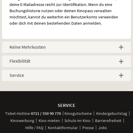
deine E-Mailadresse reicht zur Identifikation. Wenn du eine
Buchungshistorie nutzen oder deinen Kinopass verwalten
möchtest, kannst du weiterhin ein Benutzerkonto verwenden
oder dich mit deinen bestehenden Daten anmelden.
Keine Mehrkosten
Flexibilität
Service
Weitere
Navigationsmöglichkeiten
SERVICE
anrufen
Ticket-
Hotline
0711 / 550 90 770
Kinogutscheine
Kindergeburtstag
Kinowerbung
Kino mieten
Schule im Kino
Barrierefreiheit
Hilfe / FAQ
Kontaktformular
Presse
Jobs