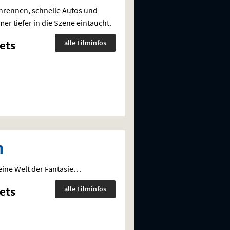
enrennen, schnelle Autos und
r tiefer in die Szene eintaucht.
ets
alle Filminfos
h
n eine Welt der Fantasie…
ets
alle Filminfos