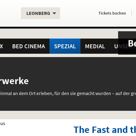
Aktueller
Servicefunktionen
Aktuelles
Hier
.
.
LEONBERG
Tickets
buchen
Standort:
Weitere
Programm:
einfach
Standorte:
online
B
X
BED CINEMA
SPEZIAL
MEDIAL
UNSER 
rwerke
einmal an dem Ort erleben, für den sie gemacht wurden – auf der 
The Fast and t