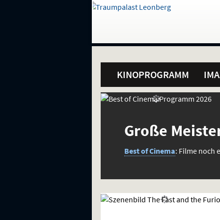
Gehe
zur
Startseite:
Standortauswahl
Navigation
Hinweis
Springe
zum
,
zum
.
und
direkt
Inhalt
Menü
Hauptmenü
Service
KINOPROGRAMM
IMA
Sondervorstellungen
Best
und
of
spezielle
Große Meiste
Interessen
Cinema
Best of Cinema
: Filme noch 