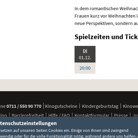
In dem romantischen Weihnach
Frauen kurz vor Weihnachten i
neue Perspektiven, sondern au
Spielzeiten und
Tick
.,
Di
Standardfassung
2026:
Sprache:
01.12.
Deutsch
Uhr
20:00
ine
0711 / 550 90 770
Kinogutscheine
Kindergeburtstag
Kinow
Kino
Barrierefreiheit
Hilfe / FAQ
Kontaktformular
Presse
Jo
tenschutzeinstellungen
 setzen auf unseren Seiten Cookies ein. Einige von ihnen sind zwingend
FSK / Jugendschutz
Besuchsbedingungen
Cookie-Einstellun
wendig oder für die volle Funktionalität nötig, während andere uns helfen, 