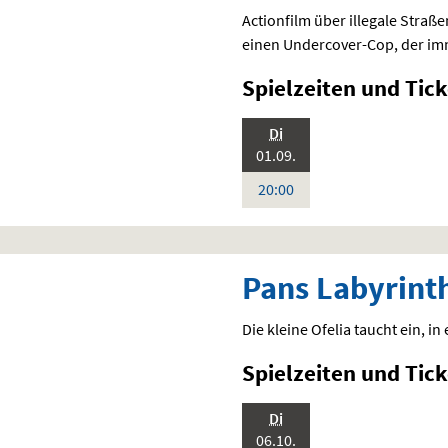
Actionfilm über illegale Straß
einen Undercover-Cop, der imme
Spielzeiten und
Tick
.,
Di
Standardfassung
2026:
Sprache:
01.09.
Deutsch
Uhr
20:00
Pans Labyrint
Die kleine Ofelia taucht ein, i
Spielzeiten und
Tick
.,
Di
Standardfassung
2026:
Sprache:
06.10.