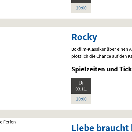
Deutsch
Uhr
20:00
Rocky
Boxfilm-Klassiker über einen A
plötzlich die Chance auf den
Spielzeiten und
Tick
.,
Di
Standardfassung
2026:
Sprache:
03.11.
Deutsch
Uhr
20:00
Liebe braucht 