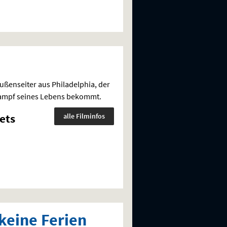
ußenseiter aus Philadelphia, der
 Kampf seines Lebens bekommt.
ets
alle Filminfos
keine Ferien