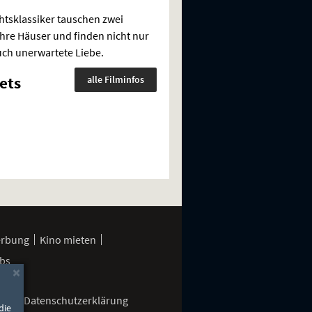
tsklassiker tauschen zwei
hre Häuser und finden nicht nur
ch unerwartete Liebe.
ets
alle Filminfos
erbung
Kino mieten
bs
×
gen
Datenschutzerklärung
die