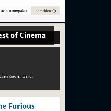
:
Mein Traumpalast
anmelden
est of Cinema
KINO
großen Kinoleinwand!
he Furious