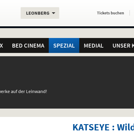
Aktueller
Servicefunktionen
Aktuelles
Hier
.
.
LEONBERG
Tickets
buchen
Standort:
Weitere
Programm:
einfach
Standorte:
online
X
BED CINEMA
SPEZIAL
MEDIAL
UNSER 
werke auf der Leinwand!
KATSEYE : Wil