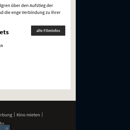
gren über den Aufstieg der
d die enge Verbindung zu ihrer
ets
alle Filminfos
ln
erbung
Kino mieten
bs
×