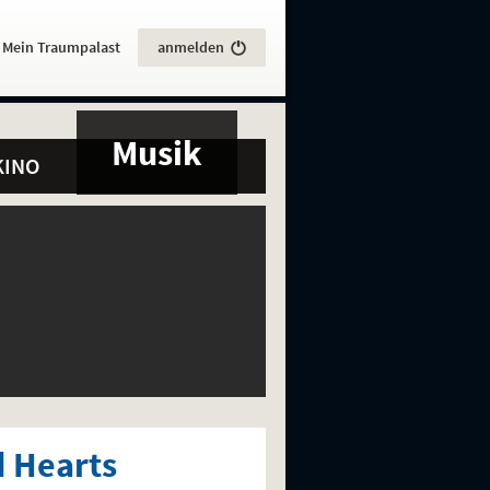
:
Mein Traumpalast
anmelden
Musik
KINO
d Hearts