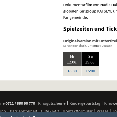
Dokumentarfilm von Nadia Hall
globalen Girlgroup
KATSEYE
un
Fangemeinde.
Spielzeiten und
Tick
Originalversion mit Untertite
Sprache: Englisch, Untertitel: Deutsch
.,
.,
Mi
Sa
2026:
2026:
12.08.
15.08.
Uhr
Uhr
18:30
15:00
ine
0711 / 550 90 770
Kinogutscheine
Kindergeburtstag
Kinow
Kino
Barrierefreiheit
Hilfe / FAQ
Kontaktformular
Presse
Jo