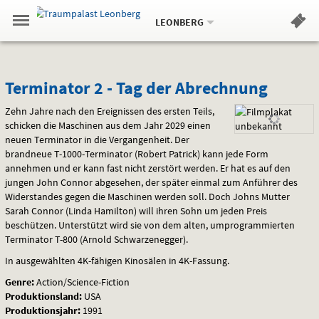
Aktueller
Gehe
Standort:
Weitere
.
zur
LEONBERG
Standorte:
Menü
Startseite:
Navigation
Hinweis
Springe
zum
,
zum
.
Standortauswahl
umschalten
und
direkt
Inhalt
Menü
Terminator
Service
Terminator 2 - Tag der Abrechnung
2
Zehn Jahre nach den Ereignissen des ersten Teils,
schicken die Maschinen aus dem Jahr 2029 einen
-
neuen Terminator in die Vergangenheit. Der
brandneue T-1000-Terminator (Robert Patrick) kann jede Form
Tag
annehmen und er kann fast nicht zerstört werden. Er hat es auf den
jungen John Connor abgesehen, der später einmal zum Anführer des
der
Widerstandes gegen die Maschinen werden soll. Doch Johns Mutter
Sarah Connor (Linda Hamilton) will ihren Sohn um jeden Preis
Abrechnung
beschützen. Unterstützt wird sie von dem alten, umprogrammierten
Terminator T-800 (Arnold Schwarzenegger).
In ausgewählten 4K-fähigen Kinosälen in 4K-Fassung.
Genre:
Action/Science-Fiction
Produktionsland:
USA
Produktionsjahr:
1991