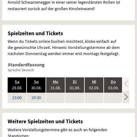
Arnold Schwarzenegger in einer seiner legendärsten Rollen ist
restauriert zurück auf der großen Kinoleinwand!
Spielzeiten und Tickets
Wenn du Tickets online buchen möchtest, klicke einfach auf
die gewünschte Uhrzeit. Hinweis: Vorstellungstermine ab dem
nächsten Donnerstag werden immer erst montags festgelegt.
Standardfassung
Sprache: Deutsch
.,
.,
.,
.,
.,
.,
.,
Sa
So
Mo
Di
Mi
Do
Fr
2026:
2026:
2026:
2026:
2026:
2026:
29.08.
30.08.
31.08.
01.09.
02.09.
03.09.
04.09
keine
keine
keine
keine
keine
Uhr
Uhr
23:00
20:30
Vorstellungen
Vorstellungen
Vorstellungen
Vorstellungen
Vorstel
Weitere Spielzeiten und Tickets
Weitere Vorstellungstermine gibt es auch an folgenden
Standorten: