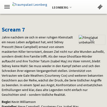
Aktueller
Gehe
Standort:
Weitere
.
zur
LEONBERG
Standorte:
Menü
Startseite:
Navigation
Hinweis
Springe
zum
,
zum
.
Standortauswahl
umschalten
und
direkt
Inhalt
Menü
Scream
Service
Scream 7
7
Jahre nachdem sie sich in einer ruhigen Kleinstadt
ein neues Leben aufgebaut hat, wird Sidney
Prescott (Neve Campbell) erneut von einem
maskierten Killer terrorisiert, dessen Ziel nicht nur alte Wunden aufreißt,
sondern direkt ihre Familie trifft. Als der neue Ghostface-Mörder
auftaucht und ihre Tochter Tatum (Isabel May) ins Visier nimmt, bleibt
Sidney keine Wahl: Sie muss wieder in den Kampf ziehen und sich den
Schrecken ihrer eigenen Vergangenheit stellen. Unterstützt von
Vertrauten wie Gale Weathers (Courteney Cox) und weiteren bekannten
Gesichtern aus der Reihe, wächst der Druck, die Serie tödlicher Angriffe
zu beenden. In einem Spiel aus Angst, Konfrontation und entsetzlichen
Enthüllungen wird klar, dass alte Legenden nicht einfach nur
Geschichten sind – sondern tödliche Realität.
Regie:
Kevin Williamson
Darsteller:
Neve Campbell, Courteney Cox, Isabel May