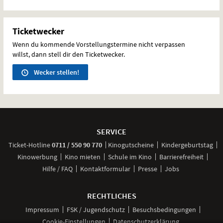
Ticketwecker
Wenn du kommende Vorstellungstermine nicht verpassen
willst, dann stell dir den Ticketwecker.
Wecker stellen!
Weitere
Navigationsmöglichkeiten
SERVICE
anrufen
Ticket-
Hotline
0711 / 550 90 770
Kinogutscheine
Kindergeburtstag
Kinowerbung
Kino mieten
Schule im Kino
Barrierefreiheit
Hilfe / FAQ
Kontaktformular
Presse
Jobs
RECHTLICHES
Impressum
FSK / Jugendschutz
Besuchsbedingungen
Cookie-Einstellungen
Datenschutzerklärung