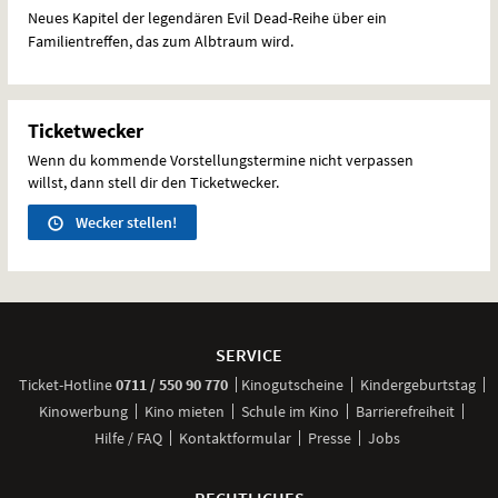
Neues Kapitel der legendären Evil Dead-Reihe über ein
Familientreffen, das zum Albtraum wird.
Ticketwecker
Wenn du kommende Vorstellungstermine nicht verpassen
willst, dann stell dir den Ticketwecker.
Wecker stellen!
Weitere
Navigationsmöglichkeiten
SERVICE
anrufen
Ticket-
Hotline
0711 / 550 90 770
Kinogutscheine
Kindergeburtstag
Kinowerbung
Kino mieten
Schule im Kino
Barrierefreiheit
Hilfe / FAQ
Kontaktformular
Presse
Jobs