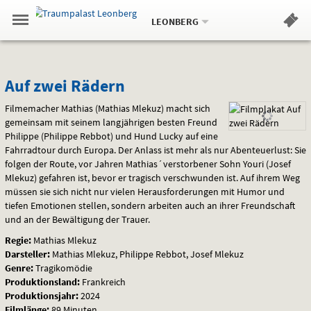
Aktueller
Gehe
Standort:
Weitere
.
zur
LEONBERG
Standorte:
Menü
Startseite:
Navigation
Hinweis
Springe
zum
,
zum
.
Standortauswahl
umschalten
und
direkt
Inhalt
Menü
Auf
Service
Auf zwei Rädern
zwei
Filmemacher Mathias (Mathias Mlekuz) macht sich
gemeinsam mit seinem langjährigen besten Freund
Rädern
Philippe (Philippe Rebbot) und Hund Lucky auf eine
Fahrradtour durch Europa. Der Anlass ist mehr als nur Abenteuerlust: Sie
folgen der Route, vor Jahren Mathias´verstorbener Sohn Youri (Josef
Mlekuz) gefahren ist, bevor er tragisch verschwunden ist. Auf ihrem Weg
müssen sie sich nicht nur vielen Herausforderungen mit Humor und
tiefen Emotionen stellen, sondern arbeiten auch an ihrer Freundschaft
und an der Bewältigung der Trauer.
Regie:
Mathias Mlekuz
Darsteller:
Mathias Mlekuz, Philippe Rebbot, Josef Mlekuz
Genre:
Tragikomödie
Produktionsland:
Frankreich
Produktionsjahr:
2024
Filmlänge:
89 Minuten