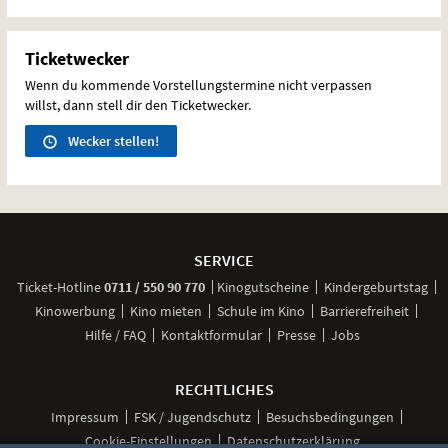
Ticketwecker
Wenn du kommende Vorstellungstermine nicht verpassen
willst, dann stell dir den Ticketwecker.
Wecker stellen!
Weitere
Navigationsmöglichkeiten
SERVICE
anrufen
Ticket-
Hotline
0711 / 550 90 770
Kinogutscheine
Kindergeburtstag
Kinowerbung
Kino mieten
Schule im Kino
Barrierefreiheit
Hilfe / FAQ
Kontaktformular
Presse
Jobs
RECHTLICHES
Impressum
FSK / Jugendschutz
Besuchsbedingungen
Cookie-Einstellungen
Datenschutzerklärung