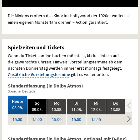
Die Minions erobern das Kino: Im Hollywood der 1920er wollen sie
einen eigenen Monsterfilm drehen – Action garantiert.
Spielzeiten und Tickets
Wenn du Tickets online buchen möchtest, klicke einfach auf
die gewünschte Uhrzeit. Hinweis: Vorstellungstermine ab dem
nächsten Donnerstag werden immer erst montags festgelegt.
Zusätzliche Vorstellungstermine
gibt es weiter unten.
Standardfassung (in Dolby Atmos)
Sprache: Deutsch
,
Heute
.,
.,
.,
.,
.,
.,
So
Mo
Di
Mi
Do
Fr
2026:
08.08.
2026:
2026:
2026:
2026:
2026:
09.08.
10.08.
11.08.
12.08.
13.08.
14.08
keine
keine
Uhr
Uhr
Uhr
Uhr
Uhr
15:00
15:00
15:00
15:00
15:45
Vorstellungen
Vorstel
Standardfassung (in Dolby Atmos, optional mit D-Box)