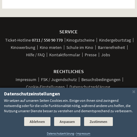
Weitere
Navigationsmöglichkeiten
SERVICE
anrufen
Ticket-
Hotline
0711 / 550 90 770
Kinogutscheine
Kindergeburtstag
Kinowerbung
Kino mieten
Schule im Kino
Barrierefreiheit
Hilfe / FAQ
Kontaktformular
Presse
Jobs
RECHTLICHES
Impressum
FSK / Jugendschutz
Besuchsbedingungen
Cookie-Einstellungen
Datenschutzerklärung
×
Datenschutzeinstellungen
Wir setzen auf unseren Seiten Cookies ein. Einige von ihnen sind zwingend
notwendig oder für die volle Funktionalität nötig, während andere uns helfen, die
Unsere
Unsere
Unsere
Unser
Unser
Nutzung unserer Dienste besser zu verstehen und dementsprechend zu verbessern.
Social
Seite
Seite
Seite
Kanal
Kanal
Media
bei
bei
bei
bei
bei
Ablehnen
Anpassen
Zustimmen
©
2026 Lochmann Filmtheaterbetriebe
Facebook
Instagram
TikTok
YouTube
WhatsApp
Links
Datenschutzerklärung
-
Impressum