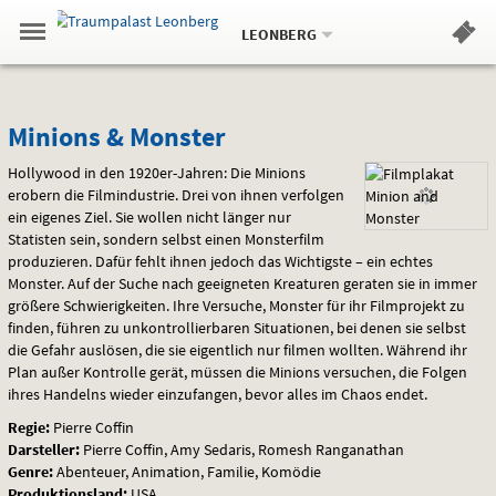
Aktueller
Gehe
Standort:
Weitere
.
zur
LEONBERG
Standorte:
Menü
Startseite:
Navigation
Hinweis
Springe
zum
,
zum
.
Standortauswahl
umschalten
und
direkt
Inhalt
Menü
Minions
Service
Minions & Monster
&
Hollywood in den 1920er-Jahren: Die Minions
erobern die Filmindustrie. Drei von ihnen verfolgen
Monster
ein eigenes Ziel. Sie wollen nicht länger nur
Statisten sein, sondern selbst einen Monsterfilm
produzieren. Dafür fehlt ihnen jedoch das Wichtigste – ein echtes
Monster. Auf der Suche nach geeigneten Kreaturen geraten sie in immer
größere Schwierigkeiten. Ihre Versuche, Monster für ihr Filmprojekt zu
finden, führen zu unkontrollierbaren Situationen, bei denen sie selbst
die Gefahr auslösen, die sie eigentlich nur filmen wollten. Während ihr
Plan außer Kontrolle gerät, müssen die Minions versuchen, die Folgen
ihres Handelns wieder einzufangen, bevor alles im Chaos endet.
Regie:
Pierre Coffin
Darsteller:
Pierre Coffin, Amy Sedaris, Romesh Ranganathan
Genre:
Abenteuer, Animation, Familie, Komödie
Produktionsland:
USA