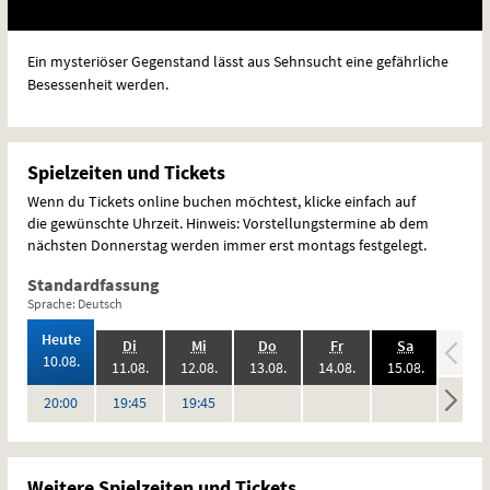
Ein mysteriöser Gegenstand lässt aus Sehnsucht eine gefährliche
Besessenheit werden.
Spielzeiten und Tickets
Wenn du Tickets online buchen möchtest, klicke einfach auf
die gewünschte Uhrzeit. Hinweis: Vorstellungstermine ab dem
nächsten Donnerstag werden immer erst montags festgelegt.
Standardfassung
Sprache: Deutsch
,
Heute
.,
.,
.,
.,
.,
.
Di
Mi
Do
Fr
Sa
So
2026:
10.08.
2026:
2026:
2026:
2026:
2026:
11.08.
12.08.
13.08.
14.08.
15.08.
16.08
keine
keine
keine
keine
Uhr
Uhr
Uhr
20:00
19:45
19:45
Vorstellungen
Vorstellungen
Vorstellungen
Vorstel
Weitere Spielzeiten und Tickets