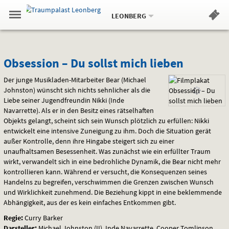
Aktueller
Gehe
Standort:
Weitere
.
zur
LEONBERG
Standorte:
Menü
Startseite:
Navigation
Hinweis
Springe
zum
,
zum
.
Standortauswahl
umschalten
und
direkt
Inhalt
Menü
Obsession
Service
Obsession – Du sollst mich lieben
–
Der junge Musikladen-Mitarbeiter Bear (Michael
Johnston) wünscht sich nichts sehnlicher als die
Du
Liebe seiner Jugendfreundin Nikki (Inde
Navarrette). Als er in den Besitz eines rätselhaften
sollst
Objekts gelangt, scheint sich sein Wunsch plötzlich zu erfüllen: Nikki
entwickelt eine intensive Zuneigung zu ihm. Doch die Situation gerät
mich
außer Kontrolle, denn ihre Hingabe steigert sich zu einer
unaufhaltsamen Besessenheit. Was zunächst wie ein erfüllter Traum
lieben
wirkt, verwandelt sich in eine bedrohliche Dynamik, die Bear nicht mehr
kontrollieren kann. Während er versucht, die Konsequenzen seines
Handelns zu begreifen, verschwimmen die Grenzen zwischen Wunsch
und Wirklichkeit zunehmend. Die Beziehung kippt in eine beklemmende
Abhängigkeit, aus der es kein einfaches Entkommen gibt.
Regie:
Curry Barker
Darsteller:
Michael Johnston (II), Inde Navarrette, Cooper Tomlinson