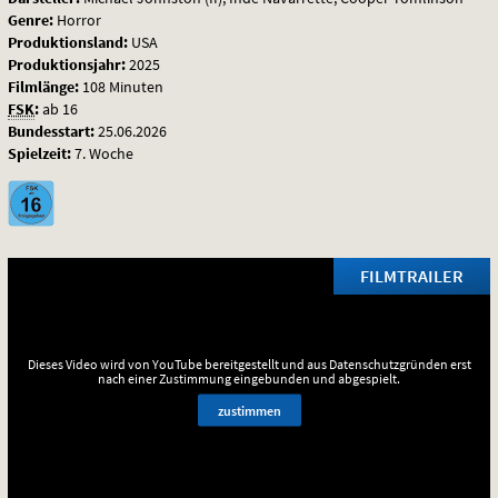
Genre:
Horror
Produktionsland:
USA
Produktionsjahr:
2025
Filmlänge:
108 Minuten
FSK
:
ab 16
Bundesstart:
25.06.2026
Spielzeit:
7. Woche
FILMTRAILER
Dieses Video wird von YouTube bereitgestellt und aus Datenschutzgründen erst
nach einer Zustimmung eingebunden und abgespielt.
zustimmen