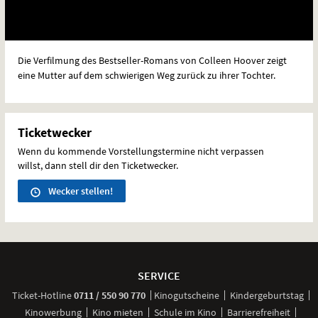
Die Verfilmung des Bestseller-Romans von Colleen Hoover zeigt
eine Mutter auf dem schwierigen Weg zurück zu ihrer Tochter.
Ticketwecker
Wenn du kommende Vorstellungstermine nicht verpassen
willst, dann stell dir den Ticketwecker.
Wecker stellen!
Weitere
Navigationsmöglichkeiten
SERVICE
anrufen
Ticket-
Hotline
0711 / 550 90 770
Kinogutscheine
Kindergeburtstag
Kinowerbung
Kino mieten
Schule im Kino
Barrierefreiheit