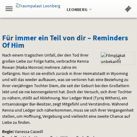
Aktueller
Gehe
Standort:
Weitere
.
zur
LEONBERG
Standorte:
Menü
Startseite:
Navigation
Hinweis
Springe
zum
,
zum
.
Standortauswahl
umschalten
und
direkt
Inhalt
Menü
Für
Service
Für immer ein Teil von dir – Reminders
Of Him
immer
Nach einem tragischen Unfall, der den Tod ihrer
ein
großen Liebe zur Folge hatte, verbrachte Kenna
Rowan (Maika Monroe) mehrere Jahre im
Teil
Gefängnis. Nun ist sie endlich zurück in ihrer Heimatstadt in Wyoming
von
und will das wieder aufbauen, was sie verloren hat: eine Beziehung zu
ihrer vierjährigen Tochter Diem, die seit der Geburt bei den Großeltern
dir
lebt und sie nie kennengelernt hat. Doch der Versuch, sich ihrer Tochter
zu nähern, stößt auf Ablehnung. Nur Ledger Ward (Tyriq Withers), ein
–
ortsansässiger Bar-Besitzer, zeigt Mitgefühl und Verständnis. Während
Kenna und Ledger sich näherkommen, muss sie sich ihrer Vergangenheit
Reminders
stellen, um Hoffnung, Vergebung und vielleicht eine zweite Chance auf
Liebe zu finden.
Of
Regie:
Vanessa Caswill