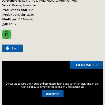
Darsteller:
Maika Monroe, Tyriq Withers, Rudy Pankow
Him
Genre:
Drama/Romanze
Produktionsland:
USA
Produktionsjahr:
2026
Filmlänge:
114 Minuten
FSK
:
ab 12
Buch
FILMTRAILER
Dieses Video wird von YouTube bereitgestellt und aus Datenschutzgründen erst
nach einer Zustimmung eingebunden und abgespielt.
zustimmen