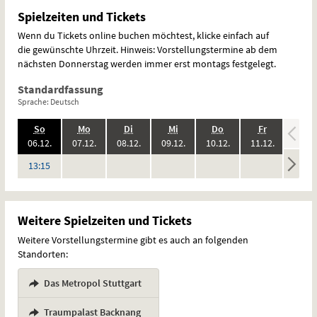
Spielzeiten und Tickets
Wenn du Tickets online buchen möchtest, klicke einfach auf
die gewünschte Uhrzeit. Hinweis: Vorstellungstermine ab dem
nächsten Donnerstag werden immer erst montags festgelegt.
Standardfassung
Sprache: Deutsch
.,
.,
.,
.,
.,
.,
.,
So
Mo
Di
Mi
Do
Fr
Sa
2026:
2026:
2026:
2026:
2026:
2026:
06.12.
07.12.
08.12.
09.12.
10.12.
11.12.
12.12
keine
keine
keine
keine
keine
keine
Uhr
13:15
Vorstellungen
Vorstellungen
Vorstellungen
Vorstellungen
Vorstellungen
Vorstel
Weitere Spielzeiten und Tickets
Weitere Vorstellungstermine gibt es auch an folgenden
Standorten:
Das Metropol Stuttgart
,
Traumpalast Backnang