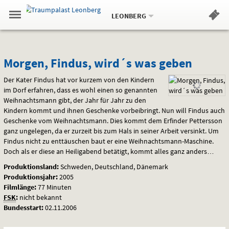
Aktueller
Gehe
Standort:
Weitere
.
zur
LEONBERG
Standorte:
Menü
Startseite:
Navigation
Hinweis
Springe
zum
,
zum
.
Standortauswahl
umschalten
und
direkt
Inhalt
Menü
Morgen,
Service
Morgen, Findus, wird´s was geben
Findus,
Der Kater Findus hat vor kurzem von den Kindern
im Dorf erfahren, dass es wohl einen so genannten
wird
Weihnachtsmann gibt, der Jahr für Jahr zu den
Kindern kommt und ihnen Geschenke vorbeibringt. Nun will Findus auch
´s
Geschenke vom Weihnachtsmann. Dies kommt dem Erfinder Pettersson
ganz ungelegen, da er zurzeit bis zum Hals in seiner Arbeit versinkt. Um
was
Findus nicht zu enttäuschen baut er eine Weihnachtsmann-Maschine.
Doch als er diese an Heiligabend betätigt, kommt alles ganz anders…
geben
Produktionsland:
Schweden, Deutschland, Dänemark
Produktionsjahr:
2005
Filmlänge:
77 Minuten
FSK
:
nicht bekannt
Bundesstart:
02.11.2006