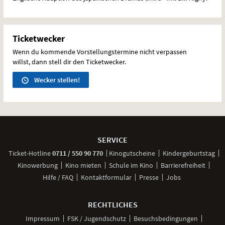
Ticketwecker
Wenn du kommende Vorstellungstermine nicht verpassen
willst, dann stell dir den Ticketwecker.
Wecker stellen!
Weitere
Navigationsmöglichkeiten
SERVICE
anrufen
Ticket-
Hotline
0711 / 550 90 770
Kinogutscheine
Kindergeburtstag
Kinowerbung
Kino mieten
Schule im Kino
Barrierefreiheit
Hilfe / FAQ
Kontaktformular
Presse
Jobs
RECHTLICHES
Impressum
FSK / Jugendschutz
Besuchsbedingungen