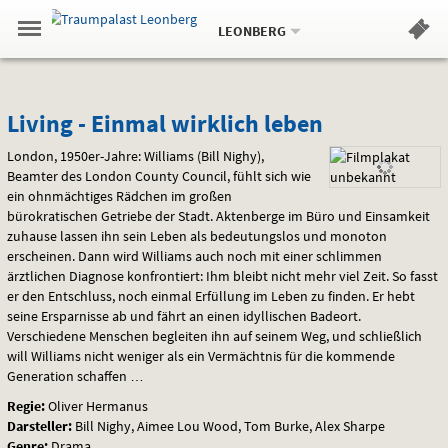
Aktueller
Gehe
Standort:
Weitere
.
zur
LEONBERG
Standorte:
Menü
Startseite:
Navigation
Hinweis
Springe
zum
,
zum
.
Standortauswahl
umschalten
und
direkt
Inhalt
Menü
Living
Service
Living - Einmal wirklich leben
-
London, 1950er-Jahre: Williams (Bill Nighy),
Beamter des London County Council, fühlt sich wie
Einmal
ein ohnmächtiges Rädchen im großen
bürokratischen Getriebe der Stadt. Aktenberge im Büro und Einsamkeit
wirklich
zuhause lassen ihn sein Leben als bedeutungslos und monoton
erscheinen. Dann wird Williams auch noch mit einer schlimmen
leben
ärztlichen Diagnose konfrontiert: Ihm bleibt nicht mehr viel Zeit. So fasst
er den Entschluss, noch einmal Erfüllung im Leben zu finden. Er hebt
seine Ersparnisse ab und fährt an einen idyllischen Badeort.
Verschiedene Menschen begleiten ihn auf seinem Weg, und schließlich
will Williams nicht weniger als ein Vermächtnis für die kommende
Generation schaffen …
Regie:
Oliver Hermanus
Darsteller:
Bill Nighy, Aimee Lou Wood, Tom Burke, Alex Sharpe
Genre:
Drama