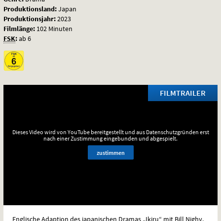
Produktionsland:
Japan
Produktionsjahr:
2023
Filmlänge:
102 Minuten
FSK
:
ab 6
FILMTRAILER
Dieses Video wird von YouTube bereitgestellt und aus Datenschutzgründen erst
nach einer Zustimmung eingebunden und abgespielt.
zustimmen
Englische Adaption des japanischen Dramas „Ikiru“ mit Bill Nighy.