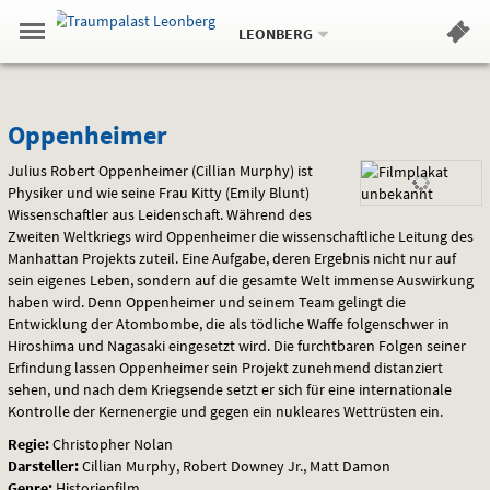
Aktueller
Gehe
Standort:
Weitere
.
zur
LEONBERG
Standorte:
Menü
Startseite:
Navigation
Hinweis
Springe
zum
,
zum
.
Standortauswahl
umschalten
und
direkt
Inhalt
Menü
Oppenheimer
Service
Oppenheimer
Julius Robert Oppenheimer (Cillian Murphy) ist
Physiker und wie seine Frau Kitty (Emily Blunt)
Wissenschaftler aus Leidenschaft. Während des
Zweiten Weltkriegs wird Oppenheimer die wissenschaftliche Leitung des
Manhattan Projekts zuteil. Eine Aufgabe, deren Ergebnis nicht nur auf
sein eigenes Leben, sondern auf die gesamte Welt immense Auswirkung
haben wird. Denn Oppenheimer und seinem Team gelingt die
Entwicklung der Atombombe, die als tödliche Waffe folgenschwer in
Hiroshima und Nagasaki eingesetzt wird. Die furchtbaren Folgen seiner
Erfindung lassen Oppenheimer sein Projekt zunehmend distanziert
sehen, und nach dem Kriegsende setzt er sich für eine internationale
Kontrolle der Kernenergie und gegen ein nukleares Wettrüsten ein.
Regie:
Christopher Nolan
Darsteller:
Cillian Murphy, Robert Downey Jr., Matt Damon
Genre:
Historienfilm