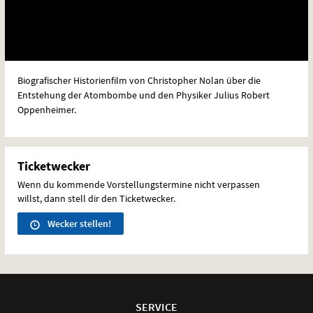
Biografischer Historienfilm von Christopher Nolan über die
Entstehung der Atombombe und den Physiker Julius Robert
Oppenheimer.
Ticketwecker
Wenn du kommende Vorstellungstermine nicht verpassen
willst, dann stell dir den Ticketwecker.
Wecker stellen!
Weitere
Navigationsmöglichkeiten
SERVICE