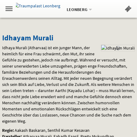
Aktueller
Gehe
Standort:
Weitere
.
zur
LEONBERG
Standorte:
Menü
Startseite:
Navigation
Hinweis
Springe
zum
,
zum
.
Standortauswahl
umschalten
und
direkt
Inhalt
Menü
Idhayam
Service
Idhayam Murali
Murali
Idhaya Murali (Atharvaa) ist ein junger Mann, der
heimlich für eine Frau schwärmt, den Mut, ihr seine
Gefühle zu gestehen, jedoch nie aufbringt. Während er versucht, mit
seiner unerwiderten Liebe umzugehen, prägen enge Freundschaften,
familiäre Beziehungen und die Herausforderungen des
Erwachsenwerdens seinen Alltag. Mit jeder neuen Begegnung verändert
sich sein Blick auf Liebe, Verlust und die Zukunft. Als weitere Menschen in
sein Leben treten – darunter Aarthi (Kayadu Lohar) – muss Murali lernen,
dass nicht jede Liebe erwidert wird und manche Gefühle dennoch einen
Menschen nachhaltig verändern können. Zwischen humorvollen
Momenten und emotionalen Rückschlägen entwickelt sich eine
Geschichte über das Loslassen, neue Chancen und die Suche nach dem
eigenen Weg.
Regie:
Aakash Baskaran, Senthil Kumar Kesavan
Darsteller:
Atharvaa Murali, Fahadh Faasil, Preity Mukundhan