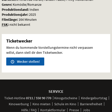
Genre:
Komödie/Romanze
Produktionsland:
Indien
Produktionsjahr:
2025
Filmlänge:
164 Minuten
FSK
:
nicht bekannt
Ticketwecker
Wenn du kommende Vorstellungstermine nicht verpassen
willst, dann stell dir den Ticketwecker.
Wecker stellen!
Weitere
Navigationsmöglichkeiten
SERVICE
anrufen
Ticket-
Hotline
0711 / 550 90 770
Kinogutscheine
Kindergeburtstag
Kinowerbung
Kino mieten
Schule im Kino
Barrierefreiheit
Hilfe / FAQ
Kontaktformular
Presse
Jobs