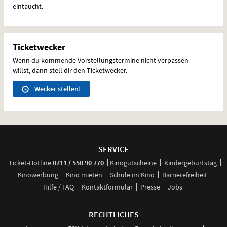
eintaucht.
Ticketwecker
Wenn du kommende Vorstellungstermine nicht verpassen
willst, dann stell dir den Ticketwecker.
Wecker stellen!
Weitere
Navigationsmöglichkeiten
SERVICE
anrufen
Ticket-
Hotline
0711 / 550 90 770
Kinogutscheine
Kindergeburtstag
Kinowerbung
Kino mieten
Schule im Kino
Barrierefreiheit
Hilfe / FAQ
Kontaktformular
Presse
Jobs
RECHTLICHES