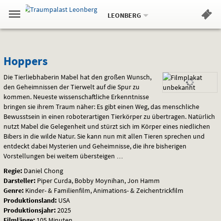
Aktueller
Gehe
Standort:
Weitere
.
zur
LEONBERG
Standorte:
Menü
Startseite:
Navigation
Hinweis
Springe
zum
,
zum
.
Standortauswahl
umschalten
und
direkt
Inhalt
Menü
Hoppers
Service
Hoppers
Die Tierliebhaberin Mabel hat den großen Wunsch,
den Geheimnissen der Tierwelt auf die Spur zu
kommen. Neueste wissenschaftliche Erkenntnisse
bringen sie ihrem Traum näher: Es gibt einen Weg, das menschliche
Bewusstsein in einen roboterartigen Tierkörper zu übertragen. Natürlich
nutzt Mabel die Gelegenheit und stürzt sich im Körper eines niedlichen
Bibers in die wilde Natur. Sie kann nun mit allen Tieren sprechen und
entdeckt dabei Mysterien und Geheimnisse, die ihre bisherigen
Vorstellungen bei weitem übersteigen …
Regie:
Daniel Chong
Darsteller:
Piper Curda, Bobby Moynihan, Jon Hamm
Genre:
Kinder- & Familienfilm, Animations- & Zeichentrickfilm
Produktionsland:
USA
Produktionsjahr:
2025
Filmlänge:
105 Minuten