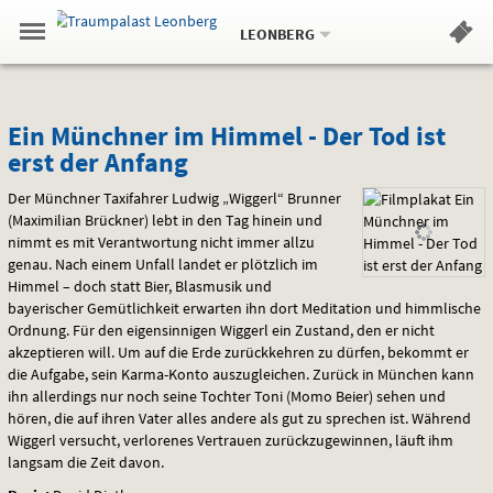
Aktueller
Gehe
Standort:
Weitere
.
zur
LEONBERG
Standorte:
Menü
Startseite:
Navigation
Hinweis
Springe
zum
,
zum
.
Standortauswahl
umschalten
und
direkt
Inhalt
Menü
Ein
Service
Ein Münchner im Himmel - Der Tod ist
erst der Anfang
Münchner
Der Münchner Taxifahrer Ludwig „Wiggerl“ Brunner
im
(Maximilian Brückner) lebt in den Tag hinein und
nimmt es mit Verantwortung nicht immer allzu
Himmel
genau. Nach einem Unfall landet er plötzlich im
-
Himmel – doch statt Bier, Blasmusik und
bayerischer Gemütlichkeit erwarten ihn dort Meditation und himmlische
Der
Ordnung. Für den eigensinnigen Wiggerl ein Zustand, den er nicht
akzeptieren will. Um auf die Erde zurückkehren zu dürfen, bekommt er
Tod
die Aufgabe, sein Karma-Konto auszugleichen. Zurück in München kann
ihn allerdings nur noch seine Tochter Toni (Momo Beier) sehen und
ist
hören, die auf ihren Vater alles andere als gut zu sprechen ist. Während
Wiggerl versucht, verlorenes Vertrauen zurückzugewinnen, läuft ihm
erst
langsam die Zeit davon.