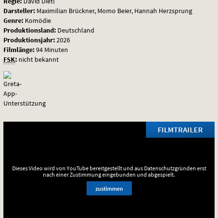
Regie:
David Dietl
der
Darsteller:
Maximilian Brückner, Momo Beier, Hannah Herzsprung
Genre:
Komödie
Anfang
Produktionsland:
Deutschland
Produktionsjahr:
2026
Filmlänge:
94 Minuten
FSK
:
nicht bekannt
FILMTRAILER
Dieses Video wird von YouTube bereitgestellt und aus Datenschutzgründen erst
nach einer Zustimmung eingebunden und abgespielt.
zustimmen