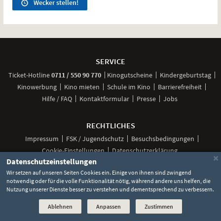
Wecker stellen!
Weitere
Navigationsmöglichkeiten
SERVICE
anrufen
Ticket-
Hotline
0711 / 550 90 770
Kinogutscheine
Kindergeburtstag
Kinowerbung
Kino mieten
Schule im Kino
Barrierefreiheit
Hilfe / FAQ
Kontaktformular
Presse
Jobs
RECHTLICHES
Impressum
FSK / Jugendschutz
Besuchsbedingungen
Cookie-Einstellungen
Datenschutzerklärung
×
Datenschutzeinstellungen
Wir setzen auf unseren Seiten Cookies ein. Einige von ihnen sind zwingend
notwendig oder für die volle Funktionalität nötig, während andere uns helfen, die
Unsere
Unsere
Unsere
Unser
Unser
Nutzung unserer Dienste besser zu verstehen und dementsprechend zu verbessern.
Social
Seite
Seite
Seite
Kanal
Kanal
Media
bei
bei
bei
bei
bei
Ablehnen
Anpassen
Zustimmen
©
2026 Lochmann Filmtheaterbetriebe
Facebook
Instagram
TikTok
YouTube
WhatsApp
Links