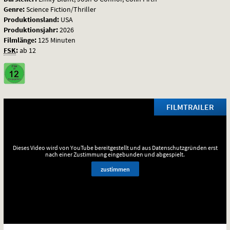
Genre:
Science Fiction/Thriller
Produktionsland:
USA
Produktionsjahr:
2026
Filmlänge:
125 Minuten
FSK
:
ab 12
FILMTRAILER
Dieses Video wird von YouTube bereitgestellt und aus Datenschutzgründen erst
nach einer Zustimmung eingebunden und abgespielt.
zustimmen