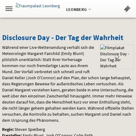
Aktueller
Gehe
Standort:
Weitere
.
zur
LEONBERG
Standorte:
Menü
Startseite:
Navigation
Hinweis
Springe
zum
,
zum
.
Standortauswahl
umschalten
und
direkt
Inhalt
Menü
Disclosure
Service
Disclosure Day - Der Tag der Wahrheit
Day
Während einer Live-Wettersendung verhält sich die
Meteorologin Margaret Fairchild (Emily Blunt)
-
plötzlich unerklärlich: Statt ihrer Vorhersage
kommen nur noch fremdartige Laute aus ihrem
Der
Mund. Der Vorfall verbreitet sich schnell und ruft
Daniel Keller (Josh O’Connor) auf den Plan, der schon lange behauptet,
Tag
dass Regierungen Beweise für außerirdisches Leben vertuschen. Als
Daniel Margaret verstehen kann, geraten beide in eine Untersuchung, die
der
weit über den einzelnen Zwischenfall hinausgeht. Immer mehr Hinweise
deuten darauf hin, dass die Menschheit kurz vor einer Enthüllung steht,
Wahrheit
die nicht länger geheim gehalten werden kann. Während offizielle Stellen
versuchen, die Kontrolle zu behalten, suchen Margaret und Daniel nach
dem Ursprung des Phänomens.
Regie:
Steven Spielberg
Darsteller:
Emily Blunt, Josh O'Connor, Colin Firth