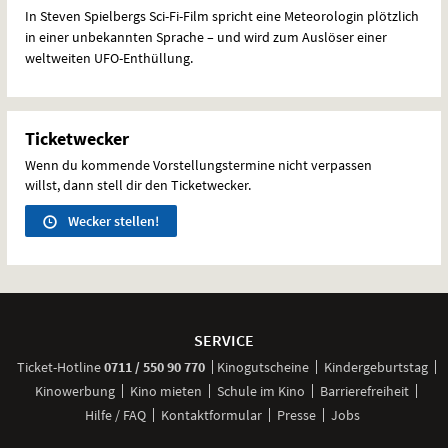
In Steven Spielbergs Sci-Fi-Film spricht eine Meteorologin plötzlich
in einer unbekannten Sprache – und wird zum Auslöser einer
weltweiten
UFO
-Enthüllung.
Ticketwecker
Wenn du kommende Vorstellungstermine nicht verpassen
willst, dann stell dir den Ticketwecker.
Wecker stellen!
Weitere
Navigationsmöglichkeiten
SERVICE
anrufen
Ticket-
Hotline
0711 / 550 90 770
Kinogutscheine
Kindergeburtstag
Kinowerbung
Kino mieten
Schule im Kino
Barrierefreiheit
Hilfe / FAQ
Kontaktformular
Presse
Jobs