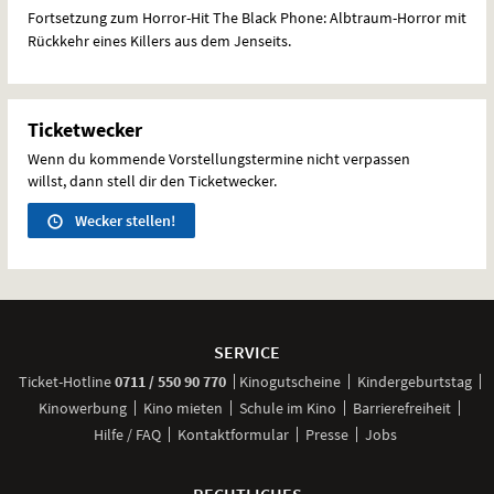
Fortsetzung zum Horror-Hit The Black Phone: Albtraum-Horror mit
Rückkehr eines Killers aus dem Jenseits.
Ticketwecker
Wenn du kommende Vorstellungstermine nicht verpassen
willst, dann stell dir den Ticketwecker.
Wecker stellen!
Weitere
Navigationsmöglichkeiten
SERVICE
anrufen
Ticket-
Hotline
0711 / 550 90 770
Kinogutscheine
Kindergeburtstag
Kinowerbung
Kino mieten
Schule im Kino
Barrierefreiheit
Hilfe / FAQ
Kontaktformular
Presse
Jobs