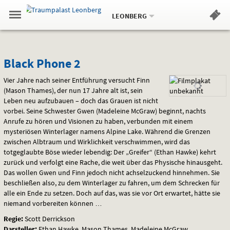
Aktueller
Gehe
Standort:
Weitere
.
zur
LEONBERG
Standorte:
Menü
Startseite:
Navigation
Hinweis
Springe
zum
,
zum
.
Standortauswahl
umschalten
und
direkt
Inhalt
Menü
Black
Service
Black Phone 2
Phone
Vier Jahre nach seiner Entführung versucht Finn
(Mason Thames), der nun 17 Jahre alt ist, sein
2
Leben neu aufzubauen – doch das Grauen ist nicht
vorbei. Seine Schwester Gwen (Madeleine McGraw) beginnt, nachts
Anrufe zu hören und Visionen zu haben, verbunden mit einem
mysteriösen Winterlager namens Alpine Lake. Während die Grenzen
zwischen Albtraum und Wirklichkeit verschwimmen, wird das
totgeglaubte Böse wieder lebendig: Der „Greifer“ (Ethan Hawke) kehrt
zurück und verfolgt eine Rache, die weit über das Physische hinausgeht.
Das wollen Gwen und Finn jedoch nicht achselzuckend hinnehmen. Sie
beschließen also, zu dem Winterlager zu fahren, um dem Schrecken für
alle ein Ende zu setzen. Doch auf das, was sie vor Ort erwartet, hätte sie
niemand vorbereiten können …
Regie:
Scott Derrickson
Darsteller:
Ethan Hawke, Mason Thames, Madeleine McGraw