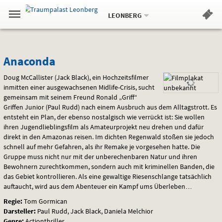
Aktueller
Gehe
Standort:
Weitere
.
zur
LEONBERG
Standorte:
Menü
Startseite:
Navigation
Hinweis
Springe
zum
,
zum
.
Standortauswahl
umschalten
und
direkt
Inhalt
Menü
Anaconda
Service
Anaconda
Doug McCallister (Jack Black), ein Hochzeitsfilmer
inmitten einer ausgewachsenen Midlife-Crisis, sucht
gemeinsam mit seinem Freund Ronald „Griff“
Griffen Junior (Paul Rudd) nach einem Ausbruch aus dem Alltagstrott. Es
entsteht ein Plan, der ebenso nostalgisch wie verrückt ist: Sie wollen
ihren Jugendlieblingsfilm als Amateurprojekt neu drehen und dafür
direkt in den Amazonas reisen. Im dichten Regenwald stoßen sie jedoch
schnell auf mehr Gefahren, als ihr Remake je vorgesehen hatte. Die
Gruppe muss nicht nur mit der unberechenbaren Natur und ihren
Bewohnern zurechtkommen, sondern auch mit kriminellen Banden, die
das Gebiet kontrollieren. Als eine gewaltige Riesenschlange tatsächlich
auftaucht, wird aus dem Abenteuer ein Kampf ums Überleben…
Regie:
Tom Gormican
Darsteller:
Paul Rudd, Jack Black, Daniela Melchior
Genre:
Actionthriller