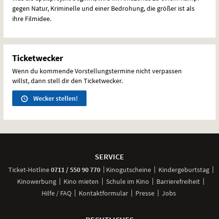
gegen Natur, Kriminelle und einer Bedrohung, die größer ist als
ihre Filmidee.
Ticketwecker
Wenn du kommende Vorstellungstermine nicht verpassen
willst, dann stell dir den Ticketwecker.
Wecker stellen!
Weitere
Navigationsmöglichkeiten
SERVICE
anrufen
Ticket-
Hotline
0711 / 550 90 770
Kinogutscheine
Kindergeburtstag
Kinowerbung
Kino mieten
Schule im Kino
Barrierefreiheit
Hilfe / FAQ
Kontaktformular
Presse
Jobs