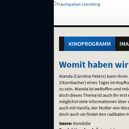
Gehe
zur
Startseite:
Standortauswahl
Navigation
Hinweis
Springe
zum
,
zum
.
und
direkt
Inhalt
Menü
Hauptmenü
Service
KINOPROGRAMM
IMA
Womit
Womit haben wir 
haben
Wanda (Caroline Peters) kann ihren 
wir
Zitzenbacher) eines Tages im Kopftu
zu sein. Wanda ist weltoffen und möc
das
doch dieses Thema ist auch ihr erst 
möglichst viele Informationen über
verdient?
auch mit Hanifa, der Mutter von Nina
doch auch sie findet den radikale
Genre:
Komödie