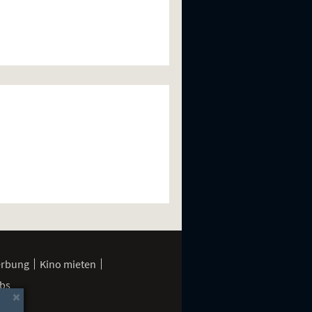
erbung
Kino mieten
bs
×