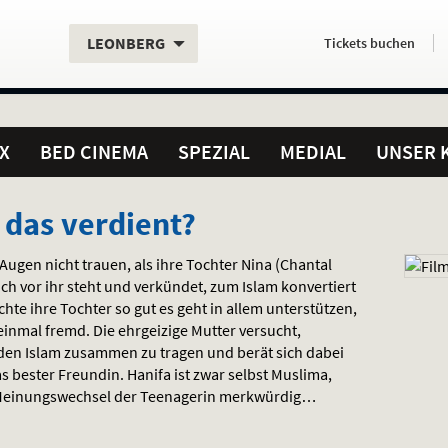
Aktueller
Servicefunktionen
Aktuelles
Hier
.
.
LEONBERG
Tickets
buchen
Standort:
Weitere
Programm:
einfach
Standorte:
online
X
BED CINEMA
SPEZIAL
MEDIAL
UNSER 
das verdient?
Augen nicht trauen, als ihre Tochter Nina (Chantal
ch vor ihr steht und verkündet, zum Islam konvertiert
hte ihre Tochter so gut es geht in allem unterstützen,
einmal fremd. Die ehrgeizige Mutter versucht,
 den Islam zusammen zu tragen und berät sich dabei
s bester Freundin. Hanifa ist zwar selbst Muslima,
n Meinungswechsel der Teenagerin merkwürdig…