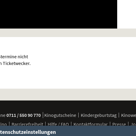
termine nicht
en Ticketwecker.
ine
0711 / 550 90 770
Kinogutscheine
Kindergeburtstag
Kinow
Kino
Barrierefreiheit
Hilfe / FAQ
Kontaktformular
Presse
Jo
tenschutzeinstellungen