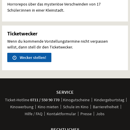
Horrorepos über das mysteriöse Verschwinden von 17
Schüler:innen in einer Kleinstadt.
Ticketwecker
Wenn du kommende Vorstellungstermine nicht verpassen
willst, dann stell dir den Ticketwecker.
Wecker stellen!
Weitere
Navigationsmöglichkeiten
SERVICE
anrufen
Ticket-
Hotline
0711 / 550 90 770
Kinogutscheine
Kindergeburtstag
Kinowerbung
Kino mieten
Schule im Kino
Barrierefreiheit
Hilfe / FAQ
Kontaktformular
Presse
Jobs
RECHTLICHES