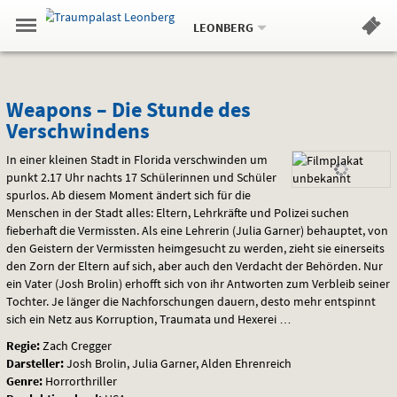
Aktueller
Gehe
Standort:
Weitere
.
zur
LEONBERG
Standorte:
Menü
Startseite:
Navigation
Hinweis
Springe
zum
,
zum
.
Standortauswahl
umschalten
und
direkt
Inhalt
Menü
Weapons
Service
Weapons – Die Stunde des
Verschwindens
–
In einer kleinen Stadt in Florida verschwinden um
Die
punkt 2.17 Uhr nachts 17 Schülerinnen und Schüler
spurlos. Ab diesem Moment ändert sich für die
Stunde
Menschen in der Stadt alles: Eltern, Lehrkräfte und Polizei suchen
des
fieberhaft die Vermissten. Als eine Lehrerin (Julia Garner) behauptet, von
den Geistern der Vermissten heimgesucht zu werden, zieht sie einerseits
Verschwindens
den Zorn der Eltern auf sich, aber auch den Verdacht der Behörden. Nur
ein Vater (Josh Brolin) erhofft sich von ihr Antworten zum Verbleib seiner
Tochter. Je länger die Nachforschungen dauern, desto mehr entspinnt
sich ein Netz aus Korruption, Traumata und Hexerei …
Regie:
Zach Cregger
Darsteller:
Josh Brolin, Julia Garner, Alden Ehrenreich
Genre:
Horrorthriller