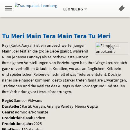
Aktueller
Gehe
Standort:
Weitere
.
zur
LEONBERG
Standorte:
Menü
Startseite:
Navigation
Hinweis
Springe
zum
,
zum
.
Standortauswahl
umschalten
und
direkt
Inhalt
Menü
Tu
Service
Tu Meri Main Tera Main Tera Tu Meri
Meri
Ray (Kartik Aaryan) ist ein unbeschwerter junger
Mann, der fest an die große Liebe glaubt, während
Main
Rumi (Ananya Panday) als selbstbewusste Autorin
ihre eigenen Vorstellungen von Beziehungen hat. Ihre Wege kreuzen sich
Tera
ganz unverhofft im Urlaub in Kroatien, wo aus anfänglichem Kribbeln
und spielerischen Reibereien schnell etwas Tieferes entsteht. Doch je
Main
näher sie einander kommen, desto stärker treten familiäre Erwartungen,
Traditionen und die Realität des Alltags in den Vordergrund und stellen
Tera
ihre Verbindung vor Herausforderungen.
Tu
Regie:
Sameer Vidwans
Darsteller:
Kartik Aaryan, Ananya Panday, Neena Gupta
Meri
Genre:
Komödie/Romanze
Produktionsland:
Indien
Produktionsjahr:
2025
Filmlänge:
150 Minuten