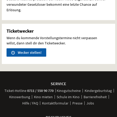
verwundeter Gesetzloser bekommt eine letzte Chance auf
Erlösung.
Ticketwecker
Wenn du kommende Vorstellungstermine nicht verpassen
willst, dann stell dir den Ticketwecker.
Wecker stellen!
Weitere
Navigationsmöglichkeiten
SERVICE
anrufen
Ticket-
Hotline
0711 / 550 90 770
Kinogutscheine
Kindergeburtstag
Kinowerbung
Kino mieten
Schule im Kino
Barrierefreiheit
Hilfe / FAQ
Kontaktformular
Presse
Jobs