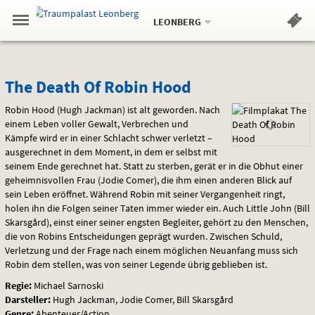
Aktueller
Gehe
Standort:
Weitere
.
zur
LEONBERG
Standorte:
Menü
Startseite:
Navigation
Hinweis
Springe
zum
,
zum
.
Standortauswahl
umschalten
und
direkt
Inhalt
Menü
The
Service
The Death Of Robin Hood
Death
Robin Hood (Hugh Jackman) ist alt geworden. Nach
einem Leben voller Gewalt, Verbrechen und
Of
Kämpfe wird er in einer Schlacht schwer verletzt –
ausgerechnet in dem Moment, in dem er selbst mit
Robin
seinem Ende gerechnet hat. Statt zu sterben, gerät er in die Obhut einer
geheimnisvollen Frau (Jodie Comer), die ihm einen anderen Blick auf
Hood
sein Leben eröffnet. Während Robin mit seiner Vergangenheit ringt,
holen ihn die Folgen seiner Taten immer wieder ein. Auch Little John (Bill
Skarsgård), einst einer seiner engsten Begleiter, gehört zu den Menschen,
die von Robins Entscheidungen geprägt wurden. Zwischen Schuld,
Verletzung und der Frage nach einem möglichen Neuanfang muss sich
Robin dem stellen, was von seiner Legende übrig geblieben ist.
Regie:
Michael Sarnoski
Darsteller:
Hugh Jackman, Jodie Comer, Bill Skarsgård
Genre:
Abenteuer/Action