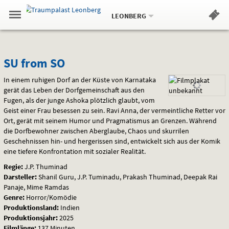
Aktueller
Gehe
Standort:
Weitere
.
zur
LEONBERG
Standorte:
Menü
Startseite:
Navigation
Hinweis
Springe
zum
,
zum
.
Standortauswahl
umschalten
und
direkt
Inhalt
Menü
SU
Service
SU from SO
from
In einem ruhigen Dorf an der Küste von Karnataka
gerät das Leben der Dorfgemeinschaft aus den
SO
Fugen, als der junge Ashoka plötzlich glaubt, vom
Geist einer Frau besessen zu sein. Ravi Anna, der vermeintliche Retter vor
Ort, gerät mit seinem Humor und Pragmatismus an Grenzen. Während
die Dorfbewohner zwischen Aberglaube, Chaos und skurrilen
Geschehnissen hin- und hergerissen sind, entwickelt sich aus der Komik
eine tiefere Konfrontation mit sozialer Realität.
Regie:
J.P. Thuminad
Darsteller:
Shanil Guru, J.P. Tuminadu, Prakash Thuminad, Deepak Rai
Panaje, Mime Ramdas
Genre:
Horror/Komödie
Produktionsland:
Indien
Produktionsjahr:
2025
Filmlänge:
137 Minuten