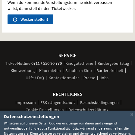
Wenn du kommende Vorstellungstermine nicht verpassen
willst, dann stell dir den Ticketwecker.
Wecker stellen!
Weitere
Navigationsmöglichkeiten
SERVICE
anrufen
Ticket-
Hotline
0711 / 550 90 770
Kinogutscheine
Kindergeburtstag
Kinowerbung
Kino mieten
Schule im Kino
Barrierefreiheit
Hilfe / FAQ
Kontaktformular
Presse
Jobs
RECHTLICHES
Impressum
FSK / Jugendschutz
Besuchsbedingungen
Cookie-Einstellungen
Datenschutzerklärung
×
Datenschutzeinstellungen
Wir setzen auf unseren Seiten Cookies ein. Einige von ihnen sind zwingend
notwendig oder für die volle Funktionalität nötig, während andere uns helfen, die
Unsere
Unsere
Unsere
Unser
Unser
Nutzung unserer Dienste besser zu verstehen und dementsprechend zu verbessern.
Social