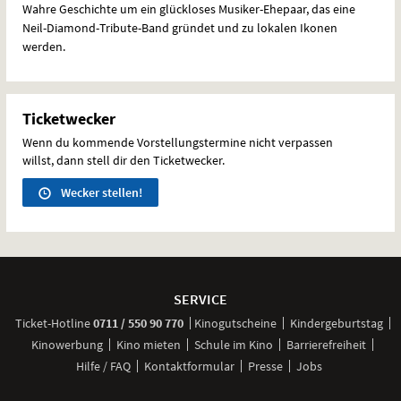
Wahre Geschichte um ein glückloses Musiker-Ehepaar, das eine
Neil-Diamond-Tribute-Band gründet und zu lokalen Ikonen
werden.
Ticketwecker
Wenn du kommende Vorstellungstermine nicht verpassen
willst, dann stell dir den Ticketwecker.
Wecker stellen!
Weitere
Navigationsmöglichkeiten
SERVICE
anrufen
Ticket-
Hotline
0711 / 550 90 770
Kinogutscheine
Kindergeburtstag
Kinowerbung
Kino mieten
Schule im Kino
Barrierefreiheit
Hilfe / FAQ
Kontaktformular
Presse
Jobs