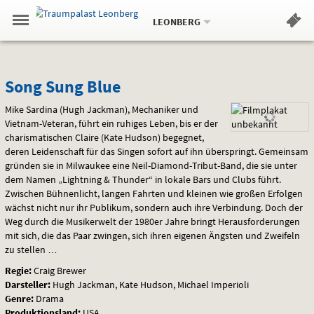
Aktueller
Gehe
Standort:
Weitere
.
zur
LEONBERG
Standorte:
Menü
Startseite:
Navigation
Hinweis
Springe
zum
,
zum
.
Standortauswahl
umschalten
und
direkt
Inhalt
Menü
Song
Service
Song Sung Blue
Sung
Mike Sardina (Hugh Jackman), Mechaniker und
Vietnam-Veteran, führt ein ruhiges Leben, bis er der
Blue
charismatischen Claire (Kate Hudson) begegnet,
deren Leidenschaft für das Singen sofort auf ihn überspringt. Gemeinsam
gründen sie in Milwaukee eine Neil-Diamond-Tribut-Band, die sie unter
dem Namen „Lightning & Thunder“ in lokale Bars und Clubs führt.
Zwischen Bühnenlicht, langen Fahrten und kleinen wie großen Erfolgen
wächst nicht nur ihr Publikum, sondern auch ihre Verbindung. Doch der
Weg durch die Musikerwelt der 1980er Jahre bringt Herausforderungen
mit sich, die das Paar zwingen, sich ihren eigenen Ängsten und Zweifeln
zu stellen …
Regie:
Craig Brewer
Darsteller:
Hugh Jackman, Kate Hudson, Michael Imperioli
Genre:
Drama
Produktionsland:
USA