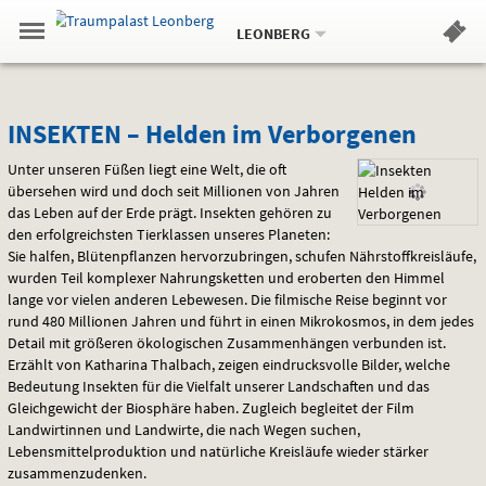
Aktueller
Gehe
Standort:
Weitere
.
zur
LEONBERG
Standorte:
Menü
Startseite:
Navigation
Hinweis
Springe
zum
,
zum
.
Standortauswahl
umschalten
und
direkt
Inhalt
Menü
INSEKTEN
Service
INSEKTEN – Helden im Verborgenen
–
Unter unseren Füßen liegt eine Welt, die oft
übersehen wird und doch seit Millionen von Jahren
Helden
das Leben auf der Erde prägt. Insekten gehören zu
den erfolgreichsten Tierklassen unseres Planeten:
im
Sie halfen, Blütenpflanzen hervorzubringen, schufen Nährstoffkreisläufe,
wurden Teil komplexer Nahrungsketten und eroberten den Himmel
Verborgenen
lange vor vielen anderen Lebewesen. Die filmische Reise beginnt vor
rund 480 Millionen Jahren und führt in einen Mikrokosmos, in dem jedes
Detail mit größeren ökologischen Zusammenhängen verbunden ist.
Erzählt von Katharina Thalbach, zeigen eindrucksvolle Bilder, welche
Bedeutung Insekten für die Vielfalt unserer Landschaften und das
Gleichgewicht der Biosphäre haben. Zugleich begleitet der Film
Landwirtinnen und Landwirte, die nach Wegen suchen,
Lebensmittelproduktion und natürliche Kreisläufe wieder stärker
zusammenzudenken.