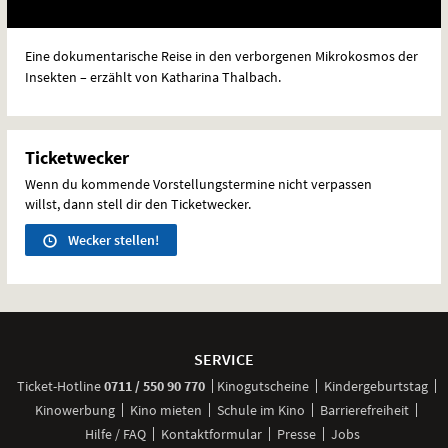
Eine dokumentarische Reise in den verborgenen Mikrokosmos der
Insekten – erzählt von Katharina Thalbach.
Ticketwecker
Wenn du kommende Vorstellungstermine nicht verpassen
willst, dann stell dir den Ticketwecker.
Wecker stellen!
Weitere
Navigationsmöglichkeiten
SERVICE
anrufen
Ticket-
Hotline
0711 / 550 90 770
Kinogutscheine
Kindergeburtstag
Kinowerbung
Kino mieten
Schule im Kino
Barrierefreiheit
Hilfe / FAQ
Kontaktformular
Presse
Jobs