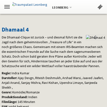
Aktueller
Gehe
Standort:
Weitere
.
zur
LEONBERG
Standorte:
Menü
Startseite:
Navigation
Hinweis
Springe
zum
,
zum
.
Standortauswahl
umschalten
und
direkt
Inhalt
Menü
Dhamaal
Service
Dhamaal 4
4
Die Dhamaal-Clique ist zurück – und diesmal führt sie die
Jagd nach dem geheimnisvollen „Treasure of Life“ in ein
noch größeres Chaos. Gemeinsam mit einem
IRS
-Beamten machen sich
die exzentrischen Freunde auf die Suche nach dem sagenumwobenen
Schatz. Doch schon bald geraten ihre Pläne außer Kontrolle: Jeder will
den Gewinn für sich, Hindernisse tauchen an jeder Ecke auf und aus der
Schatzsuche wird ein wilder Wettlauf voller haarsträubender Pannen.
Regie:
Indra Kumar
Darsteller:
Ajay Devgn, Riteish Deshmukh, Arshad Warsi, Jaaved Jaaferi,
Anjali Anand, Sanjay Mishra, Ravi Kishan, Upendra Limaye, Sanjeeda
Sheikh ,
Genre:
Komödie/Romanze
Produktionsland:
Indien
Filmlänge:
145 Minuten
FSK
:
nicht bekannt