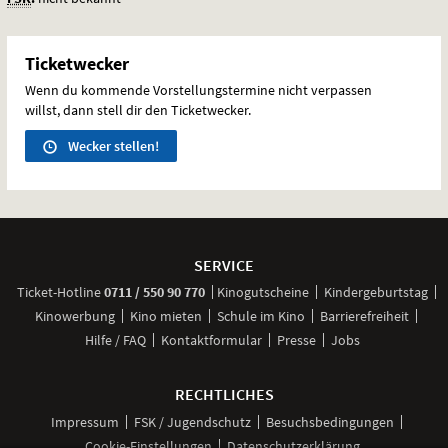
Ticketwecker
Wenn du kommende Vorstellungstermine nicht verpassen
willst, dann stell dir den Ticketwecker.
Wecker stellen!
Weitere
Navigationsmöglichkeiten
SERVICE
anrufen
Ticket-
Hotline
0711 / 550 90 770
Kinogutscheine
Kindergeburtstag
Kinowerbung
Kino mieten
Schule im Kino
Barrierefreiheit
Hilfe / FAQ
Kontaktformular
Presse
Jobs
RECHTLICHES
Impressum
FSK / Jugendschutz
Besuchsbedingungen
Cookie-Einstellungen
Datenschutzerklärung