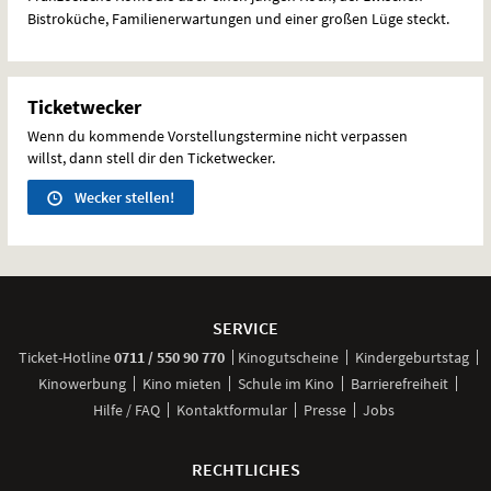
Bistroküche, Familienerwartungen und einer großen Lüge steckt.
Ticketwecker
Wenn du kommende Vorstellungstermine nicht verpassen
willst, dann stell dir den Ticketwecker.
Wecker stellen!
Weitere
Navigationsmöglichkeiten
SERVICE
anrufen
Ticket-
Hotline
0711 / 550 90 770
Kinogutscheine
Kindergeburtstag
Kinowerbung
Kino mieten
Schule im Kino
Barrierefreiheit
Hilfe / FAQ
Kontaktformular
Presse
Jobs
RECHTLICHES