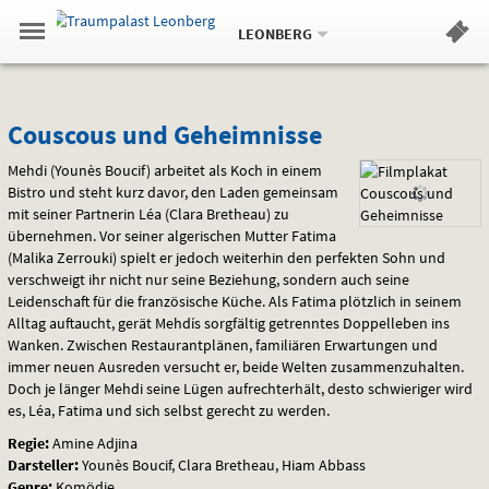
Aktueller
Gehe
Standort:
Weitere
.
zur
LEONBERG
Standorte:
Menü
Startseite:
Navigation
Hinweis
Springe
zum
,
zum
.
Standortauswahl
umschalten
und
direkt
Inhalt
Menü
Couscous
Service
Couscous und Geheimnisse
und
Mehdi (Younès Boucif) arbeitet als Koch in einem
Bistro und steht kurz davor, den Laden gemeinsam
Geheimnisse
mit seiner Partnerin Léa (Clara Bretheau) zu
übernehmen. Vor seiner algerischen Mutter Fatima
(Malika Zerrouki) spielt er jedoch weiterhin den perfekten Sohn und
verschweigt ihr nicht nur seine Beziehung, sondern auch seine
Leidenschaft für die französische Küche. Als Fatima plötzlich in seinem
Alltag auftaucht, gerät Mehdís sorgfältig getrenntes Doppelleben ins
Wanken. Zwischen Restaurantplänen, familiären Erwartungen und
immer neuen Ausreden versucht er, beide Welten zusammenzuhalten.
Doch je länger Mehdi seine Lügen aufrechterhält, desto schwieriger wird
es, Léa, Fatima und sich selbst gerecht zu werden.
Regie:
Amine Adjina
Darsteller:
Younès Boucif, Clara Bretheau, Hiam Abbass
Genre:
Komödie