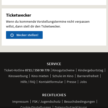
Ticketwecker
Wenn du kommende Vorstellungstermine nicht verpassen
willst, dann stell dir den Ticketwecker.
Wecker stellen!
Weitere
Navigationsmöglichkeiten
SERVICE
anrufen
Ticket-
Hotline
0711 / 550 90 770
Kinogutscheine
Kindergeburtstag
Kinowerbung
Kino mieten
Schule im Kino
Barrierefreiheit
Hilfe / FAQ
Kontaktformular
Presse
Jobs
RECHTLICHES
Impressum
FSK / Jugendschutz
Besuchsbedingungen
Cookie-Einstellungen
Datenschutzerklärung