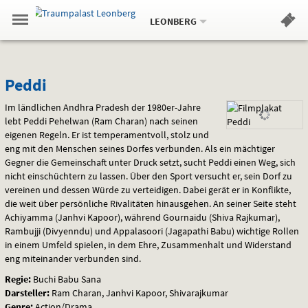
Aktueller
Gehe
Standort:
Weitere
.
zur
LEONBERG
Standorte:
Menü
Startseite:
Navigation
Hinweis
Springe
zum
,
zum
.
Standortauswahl
umschalten
und
direkt
Inhalt
Menü
Peddi
Service
Peddi
Im ländlichen Andhra Pradesh der 1980er-Jahre
lebt Peddi Pehelwan (Ram Charan) nach seinen
eigenen Regeln. Er ist temperamentvoll, stolz und
eng mit den Menschen seines Dorfes verbunden. Als ein mächtiger
Gegner die Gemeinschaft unter Druck setzt, sucht Peddi einen Weg, sich
nicht einschüchtern zu lassen. Über den Sport versucht er, sein Dorf zu
vereinen und dessen Würde zu verteidigen. Dabei gerät er in Konflikte,
die weit über persönliche Rivalitäten hinausgehen. An seiner Seite steht
Achiyamma (Janhvi Kapoor), während Gournaidu (Shiva Rajkumar),
Rambujji (Divyenndu) und Appalasoori (Jagapathi Babu) wichtige Rollen
in einem Umfeld spielen, in dem Ehre, Zusammenhalt und Widerstand
eng miteinander verbunden sind.
Regie:
Buchi Babu Sana
Darsteller:
Ram Charan, Janhvi Kapoor, Shivarajkumar
Genre:
Action/Drama