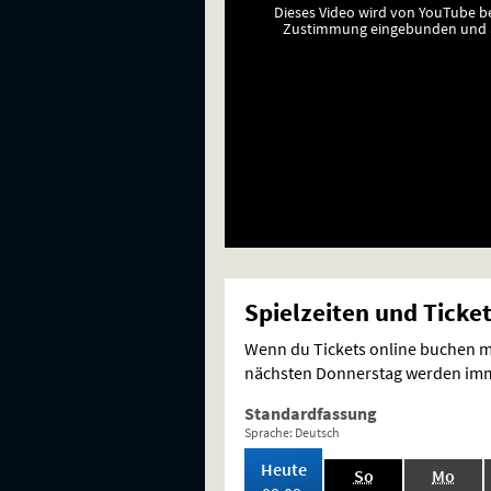
Dieses Video wird von YouTube b
Zustimmung eingebunden und a
Spielzeiten und Ticke
Wenn du Tickets online buchen mö
nächsten Donnerstag werden imme
Standardfassung
Sprache: Deutsch
,
Heute
.,
.,
So
Mo