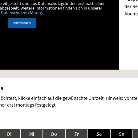
ereitgestellt und aus Datenschutzgründen erst nach einer
der Re
bgespielt.
Weitere Informationen finden sich in unserer
Abente
Datenschutzerklärung
.
zustimmen
ts
chtest, klicke einfach auf die gewünschte Uhrzeit. Hinweis: Vorst
r erst montags festgelegt.
.,
.,
.,
.,
.,
.,
Di
Mi
Do
Fr
Sa
So