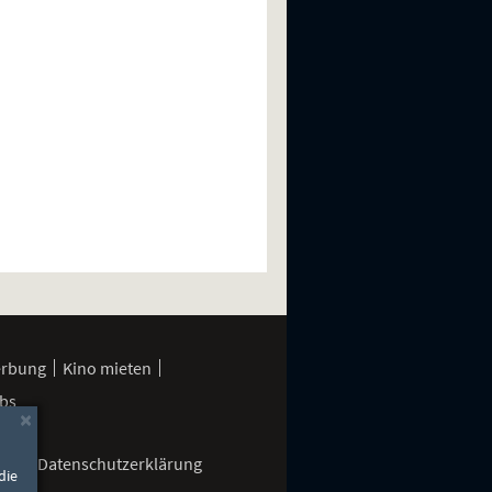
erbung
Kino mieten
bs
×
gen
Datenschutzerklärung
die