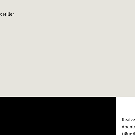
 Miller
Realve
Abente
Häuptl