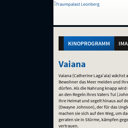
Gehe
zur
Startseite:
Standortauswahl
Navigation
Hinweis
Springe
zum
,
zum
.
und
direkt
Inhalt
Menü
Hauptmenü
Service
KINOPROGRAMM
IMA
Vaiana
Vaiana
Vaiana (Catherine Lagaʻaia) wächst 
Bewohner das Meer meiden und ihre 
dürfen. Als die Nahrung knapp wird u
an den Regeln ihres Vaters Tui (John
ihre Heimat und segelt hinaus auf de
(Dwayne Johnson), der für das Ung
machen sie sich auf den Weg, um das
geraten sie in Stürme, kämpfen geg
vertrauen.