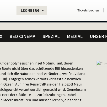
Aktueller
Servicefunktionen
Aktuelles
Hier
.
.
LEONBERG
Tickets
buchen
Standort:
Weitere
Programm:
einfach
Standorte:
online
X
BED CINEMA
SPEZIAL
MEDIAL
UNSER 
auf der polynesischen Insel Motunui auf, deren
Boote nicht über das schützende Riff hinauslenken
nd sich die Natur der Insel verändert, zweifelt Vaiana
 Tui). Entgegen seines Verbots verlässt sie heimlich
n Ozean. Auf ihrer Reise trifft sie den Halbgott Maui
leichgewicht verantwortlich gemacht wird. Gemeinsam
 Herz der Göttin Te Fiti zurückzubringen. Dabei
en Meereskreaturen und müssen lernen, einander zu