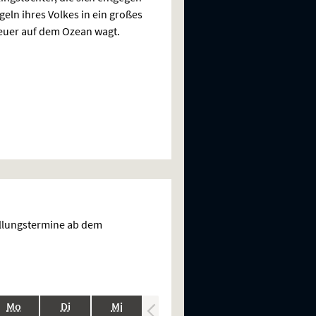
geln ihres Volkes in ein großes
uer auf dem Ozean wagt.
ellungstermine ab dem
.,
.,
.,
.,
.,
Mo
Di
Mi
Do
Fr