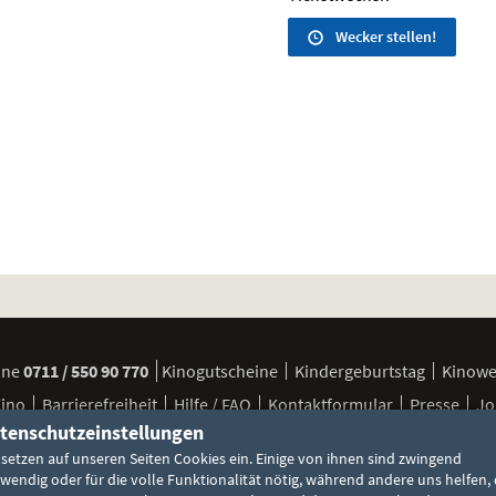
Wecker stellen!
ine
0711 / 550 90 770
Kinogutscheine
Kindergeburtstag
Kinow
Kino
Barrierefreiheit
Hilfe / FAQ
Kontaktformular
Presse
Jo
tenschutzeinstellungen
 setzen auf unseren Seiten Cookies ein. Einige von ihnen sind zwingend
FSK / Jugendschutz
Besuchsbedingungen
Cookie-Einstellun
wendig oder für die volle Funktionalität nötig, während andere uns helfen, 