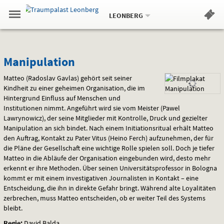
Aktueller
Gehe
Standort:
Weitere
.
zur
LEONBERG
Standorte:
Menü
Startseite:
Navigation
Hinweis
Springe
zum
,
zum
.
Standortauswahl
umschalten
und
direkt
Inhalt
Menü
Manipulation
Service
Manipulation
Matteo (Radoslav Gavlas) gehört seit seiner
Kindheit zu einer geheimen Organisation, die im
Hintergrund Einfluss auf Menschen und
Institutionen nimmt. Angeführt wird sie vom Meister (Pawel
Lawrynowicz), der seine Mitglieder mit Kontrolle, Druck und gezielter
Manipulation an sich bindet. Nach einem Initiationsritual erhält Matteo
den Auftrag, Kontakt zu Pater Vitus (Heino Ferch) aufzunehmen, der für
die Pläne der Gesellschaft eine wichtige Rolle spielen soll. Doch je tiefer
Matteo in die Abläufe der Organisation eingebunden wird, desto mehr
erkennt er ihre Methoden. Über seinen Universitätsprofessor in Bologna
kommt er mit einem investigativen Journalisten in Kontakt – eine
Entscheidung, die ihn in direkte Gefahr bringt. Während alte Loyalitäten
zerbrechen, muss Matteo entscheiden, ob er weiter Teil des Systems
bleibt.
Regie:
David Balda