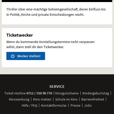
Thriller über eine mächtige Geheimgesellschaft, deren Einfluss bis
in Politik, Kirche und private Entscheidungen reicht.
Ticketwecker
Wenn du kommende Vorstellungstermine nicht verpassen
willst, dann stell dir den Ticketwecker.
Wecker stellen!
Weitere
Navigationsmöglichkeiten
SERVICE
anrufen
Ticket-
Hotline
0711 / 550 90 770
Kinogutscheine
Kindergeburtstag
Kinowerbung
Kino mieten
Schule im Kino
Barrierefreiheit
Hilfe / FAQ
Kontaktformular
Presse
Jobs