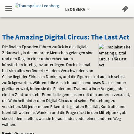
Aktueller
Gehe
Standort:
Weitere
.
zur
LEONBERG
Standorte:
Menü
Startseite:
Navigation
Hinweis
Springe
zum
,
zum
.
Standortauswahl
umschalten
und
direkt
Inhalt
Menü
The
Service
The Amazing Digital Circus: The Last Act
Amazing
Die finalen Episoden führen zurück in die digitale
Zirkuswelt, in der mehrere Menschen gefangen sind
Digital
und den Regeln einer unberechenbaren
künstlichen Intelligenz unterliegen. Doch diesmal
Circus:
hat sich alles verändert: Mit dem Verschwinden von
Caine liegt der Zirkus im Dunkeln, und die Figuren sind auf sich selbst
The
zurückgeworfen. Während die Aussicht auf ein endloses Dasein immer
greifbarer wird, holen sie die Fehler und Traumata ihrer Vergangenheit
Last
ein. Im Zentrum steht Pomni, die gemeinsam mit den anderen versucht,
die Wahrheit hinter dem Digital Circus und seiner Entstehung zu
Act
verstehen. Mit jeder neuen Erkenntnis geraten Realität, Kontrolle und
Identität weiter ins Wanken und die Frage rückt in den Mittelpunkt, ob
sie sich dem stellen, was sie herausfinden, oder einen anderen Weg
wählen.
Regie:
Gooseworx