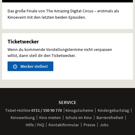
Das große Finale von The Amazing Digital Circus – erstmals als
Kinoevent mit den letzten beiden Episoden.
Ticketwecker
Wenn du kommende Vorstellungstermine nicht verpassen
willst, dann stell dir den Ticketwecker.
Wecker stellen!
Weitere
Navigationsmöglichkeiten
SERVICE
anrufen
Ticket-
Hotline
0711 / 550 90 770
Kinogutscheine
Kindergeburtstag
Kinowerbung
Kino mieten
Schule im Kino
Barrierefreiheit
Hilfe / FAQ
Kontaktformular
Presse
Jobs