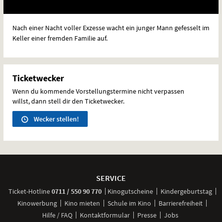
Nach einer Nacht voller Exzesse wacht ein junger Mann gefesselt im
Keller einer fremden Familie auf.
Ticketwecker
Wenn du kommende Vorstellungstermine nicht verpassen
willst, dann stell dir den Ticketwecker.
Wecker stellen!
Weitere
Navigationsmöglichkeiten
SERVICE
anrufen
Ticket-
Hotline
0711 / 550 90 770
Kinogutscheine
Kindergeburtstag
Kinowerbung
Kino mieten
Schule im Kino
Barrierefreiheit
Hilfe / FAQ
Kontaktformular
Presse
Jobs