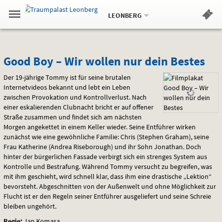
Aktueller
Gehe
Standort:
Weitere
.
zur
LEONBERG
Standorte:
Menü
Startseite:
Navigation
Hinweis
Springe
zum
,
zum
.
Standortauswahl
umschalten
und
direkt
Inhalt
Menü
Good
Service
Good Boy – Wir wollen nur dein Bestes
Boy
Der 19-jährige Tommy ist für seine brutalen
Internetvideos bekannt und lebt ein Leben
–
zwischen Provokation und Kontrollverlust. Nach
einer eskalierenden Clubnacht bricht er auf offener
Wir
Straße zusammen und findet sich am nächsten
Morgen angekettet in einem Keller wieder. Seine Entführer wirken
wollen
zunächst wie eine gewöhnliche Familie: Chris (Stephen Graham), seine
Frau Katherine (Andrea Riseborough) und ihr Sohn Jonathan. Doch
nur
hinter der bürgerlichen Fassade verbirgt sich ein strenges System aus
Kontrolle und Bestrafung. Während Tommy versucht zu begreifen, was
dein
mit ihm geschieht, wird schnell klar, dass ihm eine drastische „Lektion“
bevorsteht. Abgeschnitten von der Außenwelt und ohne Möglichkeit zur
Bestes
Flucht ist er den Regeln seiner Entführer ausgeliefert und seine Schreie
bleiben ungehört.
Regie:
Jan Komasa