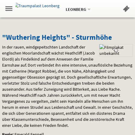
Aktueller
Gehe
Standort:
Weitere
.
zur
LEONBERG
Standorte:
Menü
Startseite:
Navigation
Hinweis
Springe
zum
,
zum
.
Standortauswahl
umschalten
und
direkt
Inhalt
Menü
"Wuthering
Service
"Wuthering Heights" - Sturmhöhe
Heights"
In der rauen, windgepeitschten Landschaft der
englischen Moorlandschaft wächst Heathcliff (Jacob
-
Elordi) als Findelkind auf dem Anwesen der Familie
Earnshaw auf. Dort verbindet ihn eine intensive, unauflösliche Beziehung
Sturmhöhe
mit Catherine (Margot Robbie), die von Nähe, Abhängigkeit und
gegenseitiger Obsession geprägt ist. Doch gesellschaftliche Erwartungen,
verletzter Stolz und falsche Entscheidungen treiben die beiden
auseinander. Aus tiefer Zuneigung wird Bitterkeit, aus Liebe Rache.
Während Heathcliff nach Jahren zurückkehrt, um mit neuer Macht
Vergangenes zu vergelten, zieht sein Handeln alle Menschen um ihn
herum in einen Strudel aus Leidenschaft und Gewalt. In einer Geschichte,
die sich über Generationen spannt, entfaltet sich ein düsteres Drama
über Klassenunterschiede, Besessenheit und die zerstörerische Kraft
einer Liebe, die keinen Frieden findet.
Regie:
Emerald Fennell