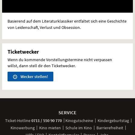
Basierend auf dem Literaturklassiker entfaltet sich eine Geschichte
von Leidenschaft, Verlust und Obsession.
Ticketwecker
Wenn du kommende Vorstellungstermine nicht verpassen
willst, dann stell dir den Ticketwecker.
Wecker stellen!
Weitere
Navigationsmöglichkeiten
SERVICE
anrufen
Ticket-
Hotline
0711 / 550 90 770
Kinogutscheine
Kindergeburtstag
Kinowerbung
Kino mieten
Schule im Kino
Barrierefreiheit