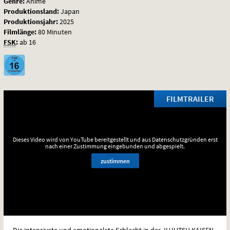
Genre:
Anime
Metzel-
Produktionsland:
Japan
Produktionsjahr:
2025
Spiele
Filmlänge:
80 Minuten
FSK
:
ab 16
FILMTRAILER
Dieses Video wird von YouTube bereitgestellt und aus Datenschutzgründen erst
nach einer Zustimmung eingebunden und abgespielt.
zustimmen
Die intensivste und emotionalste Schlacht in der
JUJUTSU
KAISEN
-