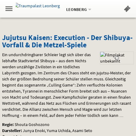
Aktueller
Gehe
Standort:
Weitere
.
zur
LEONBERG
Standorte:
Menü
Startseite:
Navigation
Hinweis
Springe
zum
,
zum
.
Standortauswahl
umschalten
und
direkt
Inhalt
Menü
Jujutsu
Service
Jujutsu Kaisen: Execution - Der Shibuya-
Vorfall & Die Metzel-Spiele
Kaisen:
Ein undurchdringbarer Schleier legt sich über das
Execution
lebhafte Stadtviertel Shibuya – aus dem Nichts
werden unzählige Zivilisten in ein tödliches
-
Labyrinth gezogen. Im Zentrum des Chaos steht ein jujutsu-Meister, der
Der
sich der größten Bedrohung seiner Schüler stellen muss. Gleichzeitig
beginnt das sogenannte „Culling Game“: Zehn verfluchte Kolonien
Shibuya-
entstehen, Tyrannei in menschlicher Form breitet sich aus – Nuancen
von Macht und Todesangst. Zwei Kampfschüler geraten in einen finalen
Vorfall
Wettstreit, während das Netz aus Flüchen und Erinnerungen sich rasant
verdichtet. Die Allianz zwischen Mensch und Magie wird zur letzten
&
Hoffnung – in einem Feld, auf dem jeder Fehler tödlich sein kann …
Regie:
Shouta Goshozono
Die
Darsteller:
Junya Enoki, Yuma Uchida, Asami Seto