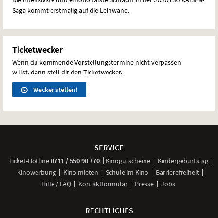
Saga kommt erstmalig auf die Leinwand.
Ticketwecker
Wenn du kommende Vorstellungstermine nicht verpassen
willst, dann stell dir den Ticketwecker.
Wecker stellen!
Weitere
Navigationsmöglichkeiten
SERVICE
anrufen
Ticket-
Hotline
0711 / 550 90 770
Kinogutscheine
Kindergeburtstag
Kinowerbung
Kino mieten
Schule im Kino
Barrierefreiheit
Hilfe / FAQ
Kontaktformular
Presse
Jobs
RECHTLICHES