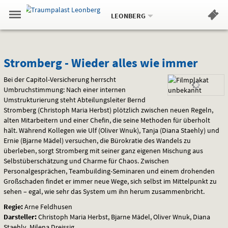
Aktueller
Gehe
Standort:
Weitere
.
zur
LEONBERG
Standorte:
Menü
Startseite:
Navigation
Hinweis
Springe
zum
,
zum
.
Standortauswahl
umschalten
und
direkt
Inhalt
Menü
Stromberg
Service
Stromberg - Wieder alles wie immer
-
Bei der Capitol-Versicherung herrscht
Umbruchstimmung: Nach einer internen
Wieder
Umstrukturierung steht Abteilungsleiter Bernd
Stromberg (Christoph Maria Herbst) plötzlich zwischen neuen Regeln,
alles
alten Mitarbeitern und einer Chefin, die seine Methoden für überholt
hält. Während Kollegen wie Ulf (Oliver Wnuk), Tanja (Diana Staehly) und
wie
Ernie (Bjarne Mädel) versuchen, die Bürokratie des Wandels zu
überleben, sorgt Stromberg mit seiner ganz eigenen Mischung aus
immer
Selbstüberschätzung und Charme für Chaos. Zwischen
Personalgesprächen, Teambuilding-Seminaren und einem drohenden
Großschaden findet er immer neue Wege, sich selbst im Mittelpunkt zu
sehen – egal, wie sehr das System um ihn herum zusammenbricht.
Regie:
Arne Feldhusen
Darsteller:
Christoph Maria Herbst, Bjarne Mädel, Oliver Wnuk, Diana
Staehly, Milena Dreissig