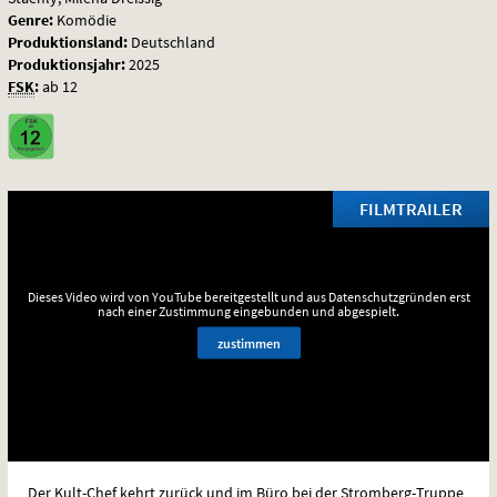
Genre:
Komödie
Produktionsland:
Deutschland
Produktionsjahr:
2025
FSK
:
ab 12
FILMTRAILER
Dieses Video wird von YouTube bereitgestellt und aus Datenschutzgründen erst
nach einer Zustimmung eingebunden und abgespielt.
zustimmen
Der Kult-Chef kehrt zurück und im Büro bei der Stromberg-Truppe