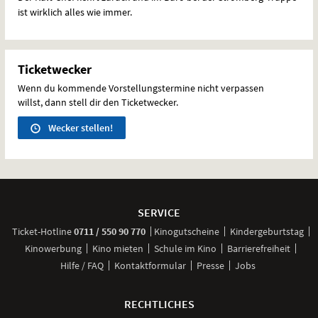
ist wirklich alles wie immer.
Ticketwecker
Wenn du kommende Vorstellungstermine nicht verpassen
willst, dann stell dir den Ticketwecker.
Wecker stellen!
Weitere
Navigationsmöglichkeiten
SERVICE
anrufen
Ticket-
Hotline
0711 / 550 90 770
Kinogutscheine
Kindergeburtstag
Kinowerbung
Kino mieten
Schule im Kino
Barrierefreiheit
Hilfe / FAQ
Kontaktformular
Presse
Jobs
RECHTLICHES