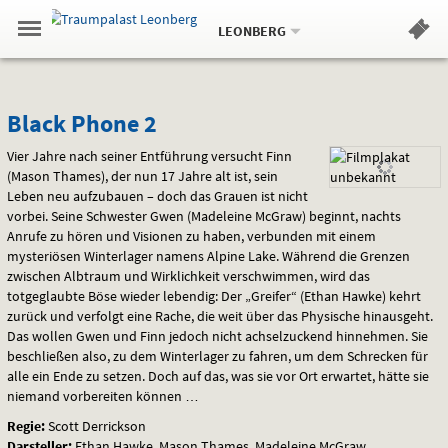
Aktueller
Gehe
Standort:
Weitere
.
zur
LEONBERG
Standorte:
Menü
Startseite:
Navigation
Hinweis
Springe
zum
,
zum
.
Standortauswahl
umschalten
und
direkt
Inhalt
Menü
Black
Service
Black Phone 2
Phone
Vier Jahre nach seiner Entführung versucht Finn
(Mason Thames), der nun 17 Jahre alt ist, sein
2
Leben neu aufzubauen – doch das Grauen ist nicht
vorbei. Seine Schwester Gwen (Madeleine McGraw) beginnt, nachts
Anrufe zu hören und Visionen zu haben, verbunden mit einem
mysteriösen Winterlager namens Alpine Lake. Während die Grenzen
zwischen Albtraum und Wirklichkeit verschwimmen, wird das
totgeglaubte Böse wieder lebendig: Der „Greifer“ (Ethan Hawke) kehrt
zurück und verfolgt eine Rache, die weit über das Physische hinausgeht.
Das wollen Gwen und Finn jedoch nicht achselzuckend hinnehmen. Sie
beschließen also, zu dem Winterlager zu fahren, um dem Schrecken für
alle ein Ende zu setzen. Doch auf das, was sie vor Ort erwartet, hätte sie
niemand vorbereiten können …
Regie:
Scott Derrickson
Darsteller:
Ethan Hawke, Mason Thames, Madeleine McGraw