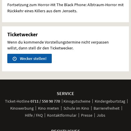
Fortsetzung zum Horror-Hit The Black Phone: Albtraum-Horror mit
Rückkehr eines Killers aus dem Jenseits.
Ticketwecker
Wenn du kommende Vorstellungstermine nicht verpassen
willst, dann stell dir den Ticketwecker.
Wecker stellen!
Weitere
Navigationsmöglichkeiten
SERVICE
anrufen
Ticket-
Hotline
0711 / 550 90 770
Kinogutscheine
Kindergeburtstag
Kinowerbung
Kino mieten
Schule im Kino
Barrierefreiheit
Hilfe / FAQ
Kontaktformular
Presse
Jobs