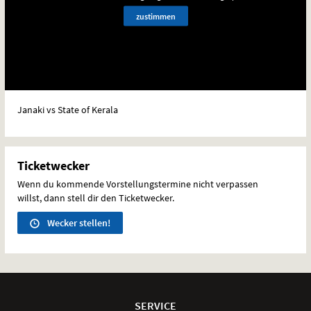
zustimmen
Janaki vs State of Kerala
Ticketwecker
Wenn du kommende Vorstellungstermine nicht verpassen
willst, dann stell dir den Ticketwecker.
Wecker stellen!
Weitere
Navigationsmöglichkeiten
SERVICE