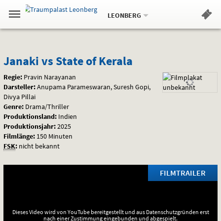
Aktueller
Gehe
Standort:
Weitere
.
zur
LEONBERG
Standorte:
Menü
Startseite:
Navigation
Hinweis
Springe
zum
,
zum
.
Standortauswahl
umschalten
und
direkt
Inhalt
Menü
Janaki
Service
Janaki vs State of Kerala
vs
Regie:
Pravin Narayanan
Darsteller:
Anupama Parameswaran, Suresh Gopi,
State
Divya Pillai
Genre:
Drama/Thriller
of
Produktionsland:
Indien
Produktionsjahr:
2025
Kerala
Filmlänge:
150 Minuten
FSK
:
nicht bekannt
FILMTRAILER
Dieses Video wird von YouTube bereitgestellt und aus Datenschutzgründen erst
nach einer Zustimmung eingebunden und abgespielt.