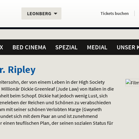
Aktueller
Servicefunktionen
Aktuelles
Hier
.
.
LEONBERG
Tickets
buchen
Standort:
Weitere
Programm:
einfach
Standorte:
online
X
BED CINEMA
SPEZIAL
MEDIAL
UNSER 
r. Ripley
eitersohn, der von einem Leben in der High Society
Millionär Dickie Greenleaf (Jude Law) von Italien in die
heit beim Schopf. Dickie hat jedoch wenig Lust, sich
Szeneleben der Reichen und Schönen zu verabschieden
am mit seiner schönen Verlobten Marge (Gwyneth
reundet sich mit dem Paar an und ist zunehmend
r einen teuflischen Plan, der seinen sozialen Status für