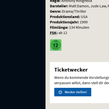
Regie:
Anthony Minghella
Darsteller:
Matt Damon, Jude Law, 
Genre:
Drama/Thriller
Produktionsland:
USA
Produktionsjahr:
1999
Filmlänge:
134 Minuten
FSK
:
ab 12
Ticketwecker
Wenn du kommende Vorstellungs
verpassen willst, dann stell dir d
Wecker stellen!