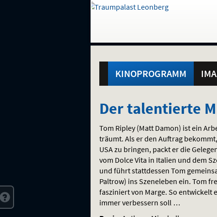
Gehe
zur
Startseite:
Standortauswahl
Navigation
Hinweis
Springe
zum
,
zum
.
und
direkt
Inhalt
Menü
Hauptmenü
Service
KINOPROGRAMM
IMA
Der
Der talentierte M
talentierte
Tom Ripley (Matt Damon) ist ein Arb
Mr.
träumt. Als er den Auftrag bekommt, 
USA
zu bringen, packt er die Gelegen
Ripley
vom Dolce Vita in Italien und dem 
und führt stattdessen Tom gemeins
Paltrow) ins Szeneleben ein. Tom f
fasziniert von Marge. So entwickelt e
immer verbessern soll …