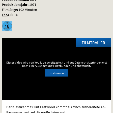
Produktionsjahr:
1971
Filmlänge:
102 Minuten
FSK
:
ab 16
FILMTRAILER
Dieses Video wird von YouTube bereitgestellt und aus Datenschutzgründen erst
nach einer Zustimmung eingebunden und abgespielt.
zustimmen
Der Klassiker mit Clint Eastwood kommt als frisch aufbereitete 4K-
Fassung erneut auf die große Leinwand.