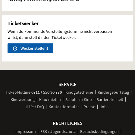
Ticketwecker
Wenn du kommende Vorstellungstermine nicht verpassen
willst, dann stell dir den Ticketwecker.
Wecker stellen!
Weitere
Navigationsmöglichkeiten
SERVICE
anrufen
Ticket-
Hotline
0711 / 550 90 770
Kinogutscheine
Kindergeburtstag
Kinowerbung
Kino mieten
Schule im Kino
Barrierefreiheit
Hilfe / FAQ
Kontaktformular
Presse
Jobs
RECHTLICHES
Impressum
FSK / Jugendschutz
Besuchsbedingungen