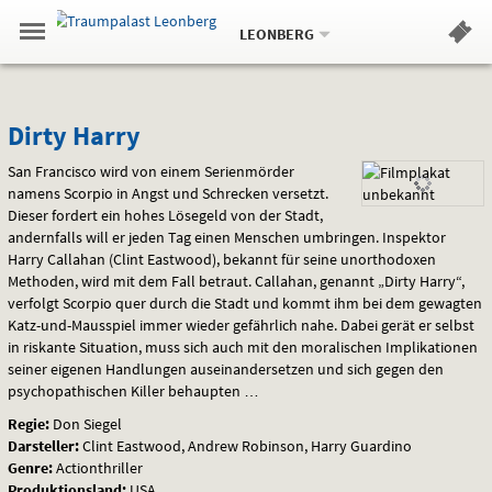
Aktueller
Gehe
Standort:
Weitere
.
zur
LEONBERG
Standorte:
Menü
Startseite:
Navigation
Hinweis
Springe
zum
,
zum
.
Standortauswahl
umschalten
und
direkt
Inhalt
Menü
Dirty
Service
Dirty Harry
Harry
San Francisco wird von einem Serienmörder
namens Scorpio in Angst und Schrecken versetzt.
Dieser fordert ein hohes Lösegeld von der Stadt,
andernfalls will er jeden Tag einen Menschen umbringen. Inspektor
Harry Callahan (Clint Eastwood), bekannt für seine unorthodoxen
Methoden, wird mit dem Fall betraut. Callahan, genannt „Dirty Harry“,
verfolgt Scorpio quer durch die Stadt und kommt ihm bei dem gewagten
Katz-und-Mausspiel immer wieder gefährlich nahe. Dabei gerät er selbst
in riskante Situation, muss sich auch mit den moralischen Implikationen
seiner eigenen Handlungen auseinandersetzen und sich gegen den
psychopathischen Killer behaupten …
Regie:
Don Siegel
Darsteller:
Clint Eastwood, Andrew Robinson, Harry Guardino
Genre:
Actionthriller
Produktionsland:
USA