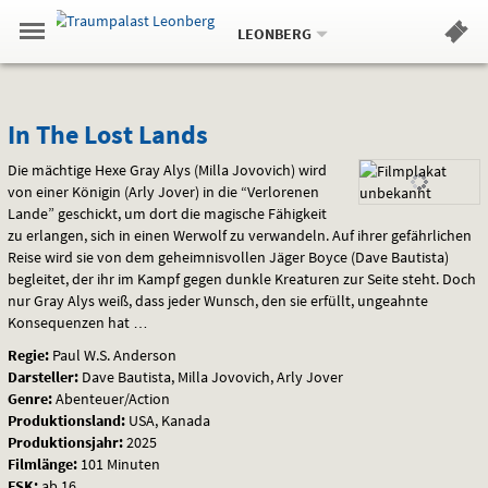
Aktueller
Gehe
Standort:
Weitere
.
zur
LEONBERG
Standorte:
Menü
Startseite:
Navigation
Hinweis
Springe
zum
,
zum
.
Standortauswahl
umschalten
und
direkt
Inhalt
Menü
In
Service
In The Lost Lands
The
Die mächtige Hexe Gray Alys (Milla Jovovich) wird
von einer Königin (Arly Jover) in die “Verlorenen
Lost
Lande” geschickt, um dort die magische Fähigkeit
zu erlangen, sich in einen Werwolf zu verwandeln. Auf ihrer gefährlichen
Lands
Reise wird sie von dem geheimnisvollen Jäger Boyce (Dave Bautista)
begleitet, der ihr im Kampf gegen dunkle Kreaturen zur Seite steht. Doch
nur Gray Alys weiß, dass jeder Wunsch, den sie erfüllt, ungeahnte
Konsequenzen hat …
Regie:
Paul W.S. Anderson
Darsteller:
Dave Bautista, Milla Jovovich, Arly Jover
Genre:
Abenteuer/Action
Produktionsland:
USA, Kanada
Produktionsjahr:
2025
Filmlänge:
101 Minuten
FSK
:
ab 16