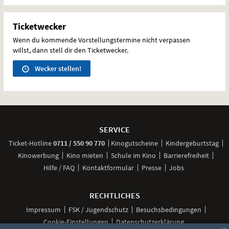
Ticketwecker
Wenn du kommende Vorstellungstermine nicht verpassen
willst, dann stell dir den Ticketwecker.
Wecker stellen!
Weitere
Navigationsmöglichkeiten
SERVICE
anrufen
Ticket-
Hotline
0711 / 550 90 770
Kinogutscheine
Kindergeburtstag
Kinowerbung
Kino mieten
Schule im Kino
Barrierefreiheit
Hilfe / FAQ
Kontaktformular
Presse
Jobs
RECHTLICHES
Impressum
FSK / Jugendschutz
Besuchsbedingungen
Cookie-Einstellungen
Datenschutzerklärung