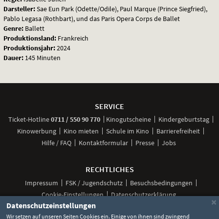
Darsteller:
Sae Eun Park (Odette/Odile), Paul Marque (Prince Siegfried),
Pablo Legasa (Rothbart), und das Paris Opera Corps de Ballet
Genre:
Ballett
Produktionsland:
Frankreich
Produktionsjahr:
2024
Dauer:
145 Minuten
Weitere
Navigationsmöglichkeiten
SERVICE
anrufen
Ticket-
Hotline
0711 / 550 90 770
Kinogutscheine
Kindergeburtstag
Kinowerbung
Kino mieten
Schule im Kino
Barrierefreiheit
Hilfe / FAQ
Kontaktformular
Presse
Jobs
RECHTLICHES
Impressum
FSK / Jugendschutz
Besuchsbedingungen
Cookie-Einstellungen
Datenschutzerklärung
×
Datenschutzeinstellungen
Wir setzen auf unseren Seiten Cookies ein. Einige von ihnen sind zwingend