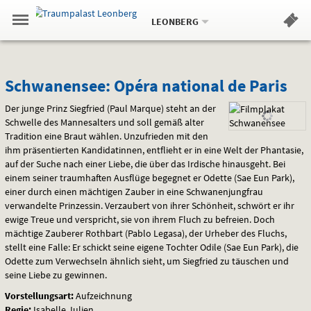
Aktueller
Gehe
Standort:
Weitere
.
zur
LEONBERG
Standorte:
Menü
Startseite:
Navigation
Hinweis
Springe
zum
,
zum
.
Standortauswahl
umschalten
und
direkt
Inhalt
Menü
Schwanensee:
Service
Schwanensee: Opéra national de Paris
Opéra
Der junge Prinz Siegfried (Paul Marque) steht an der
Schwelle des Mannesalters und soll gemäß alter
national
Tradition eine Braut wählen. Unzufrieden mit den
ihm präsentierten Kandidatinnen, entflieht er in eine Welt der Phantasie,
de
auf der Suche nach einer Liebe, die über das Irdische hinausgeht. Bei
einem seiner traumhaften Ausflüge begegnet er Odette (Sae Eun Park),
Paris
einer durch einen mächtigen Zauber in eine Schwanenjungfrau
verwandelte Prinzessin. Verzaubert von ihrer Schönheit, schwört er ihr
ewige Treue und verspricht, sie von ihrem Fluch zu befreien. Doch
mächtige Zauberer Rothbart (Pablo Legasa), der Urheber des Fluchs,
stellt eine Falle: Er schickt seine eigene Tochter Odile (Sae Eun Park), die
Odette zum Verwechseln ähnlich sieht, um Siegfried zu täuschen und
seine Liebe zu gewinnen.
Vorstellungsart:
Aufzeichnung
Regie:
Isabelle Julien