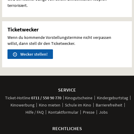
terrorisiert.
Ticketwecker
Wenn du kommende Vorstellungstermine nicht verpassen
willst, dann stell dir den Ticketwecker.
Wecker stellen!
Weitere
Navigationsmöglichkeiten
SERVICE
anrufen
Ticket-
Hotline
0711 / 550 90 770
Kinogutscheine
Kindergeburtstag
Kinowerbung
Kino mieten
Schule im Kino
Barrierefreiheit
Hilfe / FAQ
Kontaktformular
Presse
Jobs
RECHTLICHES