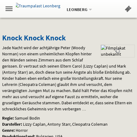
Aktueller
Gehe
Standort:
Weitere
.
zur
LEONBERG
Standorte:
Menü
Startseite:
Navigation
Hinweis
Springe
zum
,
zum
.
Standortauswahl
umschalten
und
direkt
Inhalt
Menü
Knock
Service
Knock Knock Knock
Knock
Jede Nacht wird der achtjährige Peter (Woody
Norman) von einem unheimlichen Klopfen hinter
Knock
den Wänden seines Zimmers aus dem Schlaf
gerissen. Er vertraut sich seinen Eltern Carol (Lizzy Caplan) und Mark
(Antony Starr) an, doch diese tun seine Ängste als bloße Einbildung ab.
Kinder haben eben einfach eine große Vorstellungskraft. Nur seine
Lehrerin (Cleopatra Coleman) glaubt ihm und versucht, dem
verängstigten Jungen Mut zu machen. Bald hält Peter das Klopfen nicht
mehr aus und versucht auf eigene Faust zu ermitteln, woher die
gruseligen Geräusche stammen. Dabei entdeckt er, dass seine Eltern ein
schreckliches Geheimnis vor ihm verbergen …
Regie:
Samuel Bodin
Darsteller:
Lizzy Caplan, Antony Starr, Cleopatra Coleman
Genre:
Horror
Produktionsland:
Bulgarien, USA