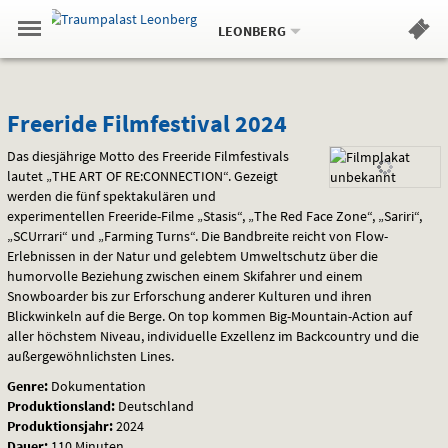
Aktueller
Gehe
Standort:
Weitere
.
zur
LEONBERG
Standorte:
Menü
Startseite:
Navigation
Hinweis
Springe
zum
,
zum
.
Standortauswahl
umschalten
und
direkt
Inhalt
Menü
Freeride
Service
Freeride Filmfestival 2024
Filmfestival
Das diesjährige Motto des Freeride Filmfestivals
lautet „THE
ART
OF RE:CONNECTION“. Gezeigt
2024
werden die fünf spektakulären und
experimentellen Freeride-Filme „Stasis“, „The Red Face Zone“, „Sariri“,
„SCUrrari“ und „Farming Turns“. Die Bandbreite reicht von Flow-
Erlebnissen in der Natur und gelebtem Umweltschutz über die
humorvolle Beziehung zwischen einem Skifahrer und einem
Snowboarder bis zur Erforschung anderer Kulturen und ihren
Blickwinkeln auf die Berge. On top kommen Big-Mountain-Action auf
aller höchstem Niveau, individuelle Exzellenz im Backcountry und die
außergewöhnlichsten Lines.
Genre:
Dokumentation
Produktionsland:
Deutschland
Produktionsjahr:
2024
Dauer:
110 Minuten